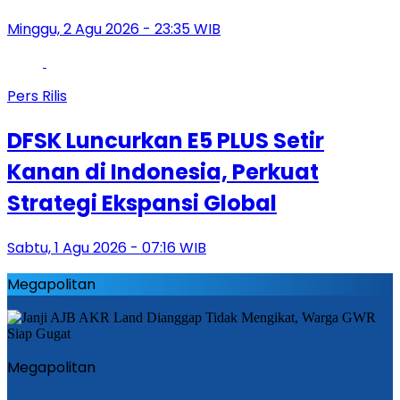
Minggu, 2 Agu 2026 - 23:35 WIB
Pers Rilis
DFSK Luncurkan E5 PLUS Setir
Kanan di Indonesia, Perkuat
Strategi Ekspansi Global
Sabtu, 1 Agu 2026 - 07:16 WIB
Megapolitan
Megapolitan