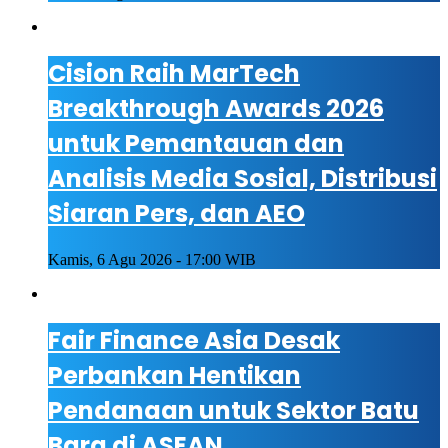
Cision Raih MarTech
Breakthrough Awards 2026
untuk Pemantauan dan
Analisis Media Sosial, Distribusi
Siaran Pers, dan AEO
Kamis, 6 Agu 2026 - 17:00 WIB
Fair Finance Asia Desak
Perbankan Hentikan
Pendanaan untuk Sektor Batu
Bara di ASEAN