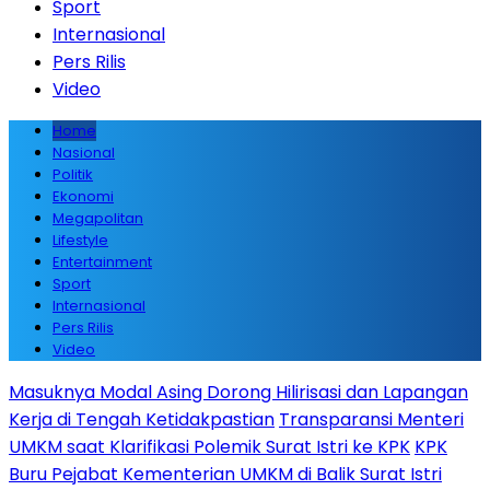
Sport
Internasional
Pers Rilis
Video
Home
Nasional
Politik
Ekonomi
Megapolitan
Lifestyle
Entertainment
Sport
Internasional
Pers Rilis
Video
Masuknya Modal Asing Dorong Hilirisasi dan Lapangan
Kerja di Tengah Ketidakpastian
Transparansi Menteri
UMKM saat Klarifikasi Polemik Surat Istri ke KPK
KPK
Buru Pejabat Kementerian UMKM di Balik Surat Istri