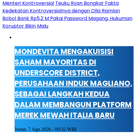
Menteri Kontroversial
Teuku Ryan Bongkar Fakta
Kedekatan Kontroversialnya dengan Olla Ramlan
Bobol Bank Rp5,2 M Pakai Password Magang, Hukuman
Koruptor Bikin Malu
MONDEVITA MENGAKUISISI
SAHAM MAYORITAS DI
UNDERSCORE DISTRICT,
PERUSAHAAN INDUK MAGLIANO,
SEBAGAI LANGKAH KEDUA
DALAM MEMBANGUN PLATFORM
MEREK MEWAH ITALIA BARU
Jumat, 7 Agu 2026 - 09:32 WIB