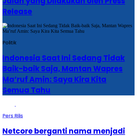
Jalan yang Dilakukan oleh Press
Release
Politik
Indonesia Saat Ini Sedang Tidak
Baik-baik Saja, Mantan Wapres
Ma’ruf Amin: Saya Kira Kita
Semua Tahu
Pers Rilis
Netcore berganti nama menjadi