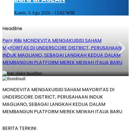
Kamis, 6 Agu 2026 - 13:02 WIB
Headline
Pers Rilis
MONDEVITA MENGAKUISISI SAHAM
P
MAYORITAS DI UNDERSCORE DISTRICT, PERUSAHAAN
u
INDUK MAGLIANO, SEBAGAI LANGKAH KEDUA DALAM
MEMBANGUN PLATFORM MEREK MEWAH ITALIA BARU
MONDEVITA MENGAKUISISI SAHAM MAYORITAS DI
UNDERSCORE DISTRICT, PERUSAHAAN INDUK
S
MAGLIANO, SEBAGAI LANGKAH KEDUA DALAM
MEMBANGUN PLATFORM MEREK MEWAH ITALIA BARU
BERITA TERKINI