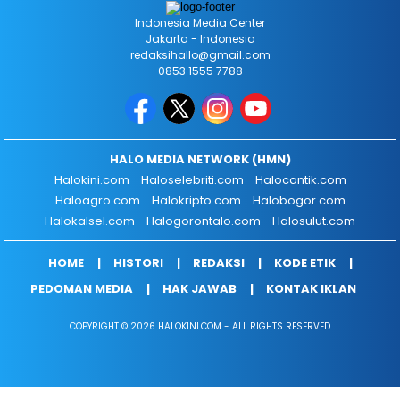
Indonesia Media Center
Jakarta - Indonesia
redaksihallo@gmail.com
0853 1555 7788
HALO MEDIA NETWORK (HMN)
Halokini.com
Haloselebriti.com
Halocantik.com
Haloagro.com
Halokripto.com
Halobogor.com
Halokalsel.com
Halogorontalo.com
Halosulut.com
HOME
HISTORI
REDAKSI
KODE ETIK
PEDOMAN MEDIA
HAK JAWAB
KONTAK IKLAN
COPYRIGHT © 2026 HALOKINI.COM - ALL RIGHTS RESERVED