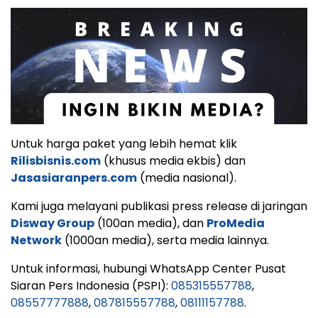
Untuk harga paket yang lebih hemat klik
Rilisbisnis.com
(khusus media ekbis) dan
Jasasiaranpers.com
(media nasional).
Kami juga melayani publikasi press release di jaringan
Disway Group
(100an media), dan
ProMedia
Network
(1000an media), serta media lainnya.
Untuk informasi, hubungi WhatsApp Center Pusat
Siaran Pers Indonesia (PSPI):
085315557788
,
08557777888
,
087815557788
,
08111157788
.