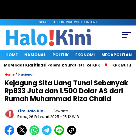
SCROLL TO CONTINUE WITH CONTENT
HOME
NASIONAL
POLITIK
EKONOMI
MEGAPOLITAN
aat Klarifikasi Polemik Surat Istri ke KPK
KPK Buru Pejabat
/
Home
Nasional
Kejagung Sita Uang Tunai Sebanyak
Rp833 Juta dan 1.500 Dolar AS dari
Rumah Muhammad Riza Chalid
Tim Halo Kini
- Pewarta
Rabu, 26 Februari 2025
- 15:12 WIB