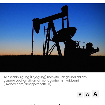
Kejaksaan Agung (Kejagung) menyita uang tunai dalam
penggeledahan di rumah pengusaha minyak bumi.
(Pixabay.com/drpepperscott230)
A
A
A