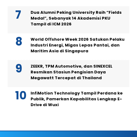
Dua Alumni Peking University Raih “Fields
Medal”, Sebanyak 14 Akademisi PKU
Tampil di ICM 2026
World Offshore Week 2026 Satukan Pelaku
Industri Energi, Migas Lepas Pantai, dan
Maritim Asia di Singapura
ZEEKR, TPM Automotive, dan SINEXCEL
Resmikan Stasiun Pengisian Daya
Megawatt Tercepat di Thailand
InfiMotion Technology Tampil Perdana ke
Publik, Pamerkan Kapabilitas Lengkap E-
Drive di Wuxi