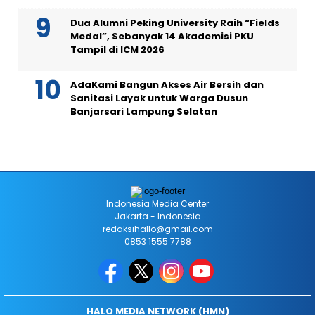
Dua Alumni Peking University Raih “Fields
Medal”, Sebanyak 14 Akademisi PKU
Tampil di ICM 2026
AdaKami Bangun Akses Air Bersih dan
Sanitasi Layak untuk Warga Dusun
Banjarsari Lampung Selatan
Indonesia Media Center
Jakarta - Indonesia
redaksihallo@gmail.com
0853 1555 7788
HALO MEDIA NETWORK (HMN)