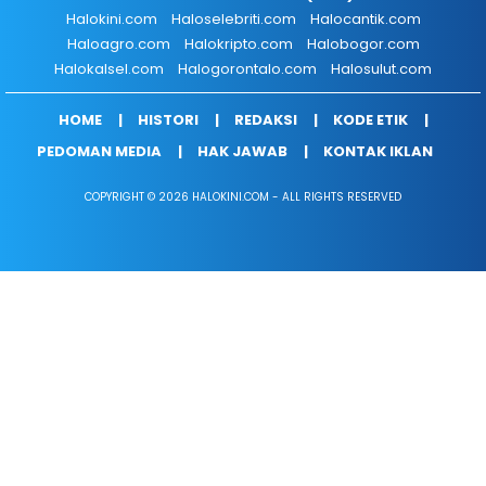
Halokini.com
Haloselebriti.com
Halocantik.com
Haloagro.com
Halokripto.com
Halobogor.com
Halokalsel.com
Halogorontalo.com
Halosulut.com
HOME
HISTORI
REDAKSI
KODE ETIK
PEDOMAN MEDIA
HAK JAWAB
KONTAK IKLAN
COPYRIGHT © 2026 HALOKINI.COM - ALL RIGHTS RESERVED