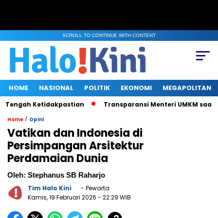
SCROLL TO CONTINUE WITH CONTENT
HOME
NASIONAL
POLITIK
EKONOMI
MEGAPOLITAN
gah Ketidakpastian
Transparansi Menteri UMKM saat Klarifika
/
Home
Opini
Vatikan dan Indonesia di
Persimpangan Arsitektur
Perdamaian Dunia
Oleh: Stephanus SB Raharjo
Tim Halo Kini
- Pewarta
Kamis, 19 Februari 2026
- 22:29 WIB