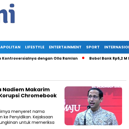
APOLITAN
LIFESTYLE
ENTERTAINMENT
SPORT
INTERNASIO
ntroversialnya dengan Olla Ramlan
Bobol Bank Rp5,2 M Pa
sa Nadiem Makarim
 Korupsi Chromebook
hirnya menyeret nama
 ke Penyidikan. Kejaksaan
ungkinan untuk memeriksa