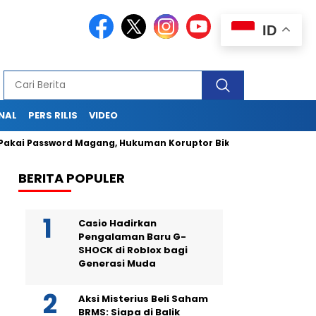
ID
NAL
PERS RILIS
VIDEO
kai Password Magang, Hukuman Koruptor Bikin Malu
Masukn
BERITA POPULER
Casio Hadirkan
Pengalaman Baru G-
SHOCK di Roblox bagi
Generasi Muda
Aksi Misterius Beli Saham
BRMS: Siapa di Balik