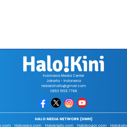
Indonesia Media Center
Jakarta - Indonesia
redaksihallo@gmail.com
0853 1555 7788
HALO MEDIA NETWORK (HMN)
ik.com
Haloagro.com
Halokripto.com
Halobogor.com
Halokals