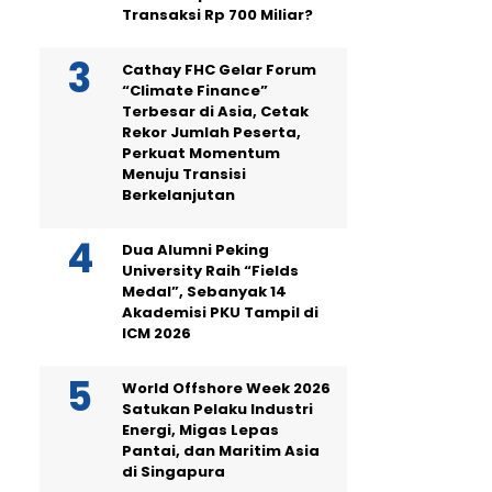
Transaksi Rp 700 Miliar?
Cathay FHC Gelar Forum
“Climate Finance”
Terbesar di Asia, Cetak
Rekor Jumlah Peserta,
Perkuat Momentum
Menuju Transisi
Berkelanjutan
Dua Alumni Peking
University Raih “Fields
Medal”, Sebanyak 14
Akademisi PKU Tampil di
ICM 2026
World Offshore Week 2026
Satukan Pelaku Industri
Energi, Migas Lepas
Pantai, dan Maritim Asia
di Singapura