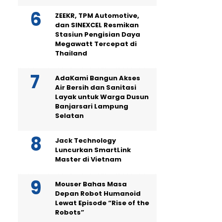
ZEEKR, TPM Automotive,
dan SINEXCEL Resmikan
Stasiun Pengisian Daya
Megawatt Tercepat di
Thailand
AdaKami Bangun Akses
Air Bersih dan Sanitasi
Layak untuk Warga Dusun
Banjarsari Lampung
Selatan
Jack Technology
Luncurkan SmartLink
Master di Vietnam
Mouser Bahas Masa
Depan Robot Humanoid
Lewat Episode “Rise of the
Robots”