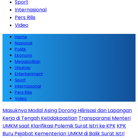
Sport
Internasional
Pers Rilis
Video
Home
Nasional
Politik
Ekonomi
Megapolitan
Lifestyle
Entertainment
Sport
Internasional
Pers Rilis
Video
Masuknya Modal Asing Dorong Hilirisasi dan Lapangan
Kerja di Tengah Ketidakpastian
Transparansi Menteri
UMKM saat Klarifikasi Polemik Surat Istri ke KPK
KPK
Buru Pejabat Kementerian UMKM di Balik Surat Istri