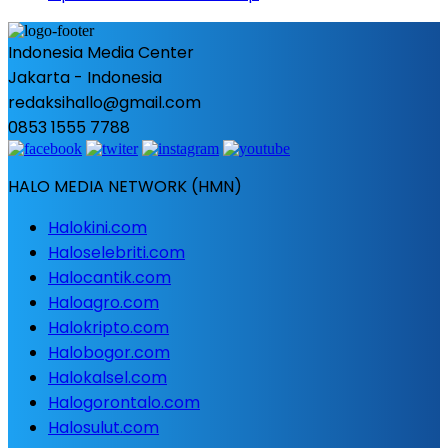
Indonesia Media Center
Jakarta - Indonesia
redaksihallo@gmail.com
0853 1555 7788
HALO MEDIA NETWORK (HMN)
Halokini.com
Haloselebriti.com
Halocantik.com
Haloagro.com
Halokripto.com
Halobogor.com
Halokalsel.com
Halogorontalo.com
Halosulut.com