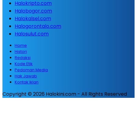
Halokripto.com
Halobogor.com
Halokalsel.com
Halogorontalo.com
Halosulut.com
Home
Histori
Redaksi
Kode Etik
Pedoman Media
Hak Jawab
Kontak Iklan
Copyright © 2026 Halokini.com - All Rights Reserved