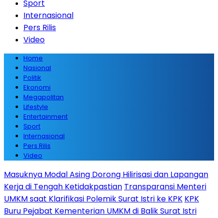
Sport
Internasional
Pers Rilis
Video
Home
Nasional
Politik
Ekonomi
Megapolitan
Lifestyle
Entertainment
Sport
Internasional
Pers Rilis
Video
Masuknya Modal Asing Dorong Hilirisasi dan Lapangan
Kerja di Tengah Ketidakpastian
Transparansi Menteri
UMKM saat Klarifikasi Polemik Surat Istri ke KPK
KPK
Buru Pejabat Kementerian UMKM di Balik Surat Istri