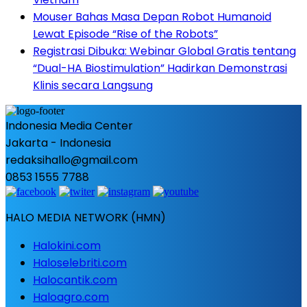
Mouser Bahas Masa Depan Robot Humanoid
Lewat Episode “Rise of the Robots”
Registrasi Dibuka: Webinar Global Gratis tentang
“Dual-HA Biostimulation” Hadirkan Demonstrasi
Klinis secara Langsung
Indonesia Media Center
Jakarta - Indonesia
redaksihallo@gmail.com
0853 1555 7788
HALO MEDIA NETWORK (HMN)
Halokini.com
Haloselebriti.com
Halocantik.com
Haloagro.com