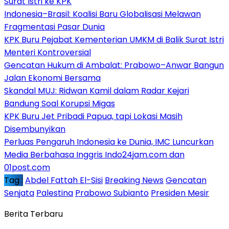
Surat Istri ke KPK
Indonesia–Brasil: Koalisi Baru Globalisasi Melawan
Fragmentasi Pasar Dunia
KPK Buru Pejabat Kementerian UMKM di Balik Surat Istri
Menteri Kontroversial
Gencatan Hukum di Ambalat: Prabowo–Anwar Bangun
Jalan Ekonomi Bersama
Skandal MUJ: Ridwan Kamil dalam Radar Kejari
Bandung Soal Korupsi Migas
KPK Buru Jet Pribadi Papua, tapi Lokasi Masih
Disembunyikan
Perluas Pengaruh Indonesia ke Dunia, IMC Luncurkan
Media Berbahasa Inggris Indo24jam.com dan
01post.com
Tag :
Abdel Fattah El-Sisi
Breaking News
Gencatan
Senjata
Palestina
Prabowo Subianto
Presiden Mesir
Berita Terbaru