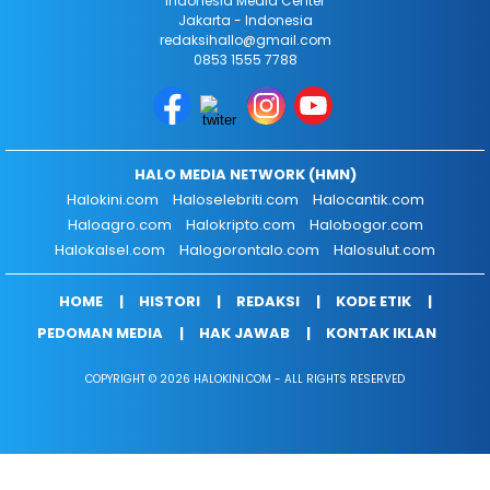
Indonesia Media Center
Jakarta - Indonesia
redaksihallo@gmail.com
0853 1555 7788
HALO MEDIA NETWORK (HMN)
Halokini.com
Haloselebriti.com
Halocantik.com
Haloagro.com
Halokripto.com
Halobogor.com
Halokalsel.com
Halogorontalo.com
Halosulut.com
HOME
HISTORI
REDAKSI
KODE ETIK
PEDOMAN MEDIA
HAK JAWAB
KONTAK IKLAN
COPYRIGHT © 2026 HALOKINI.COM - ALL RIGHTS RESERVED