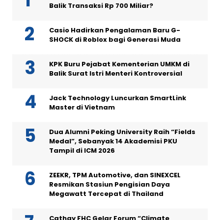
Balik Transaksi Rp 700 Miliar?
Casio Hadirkan Pengalaman Baru G-
SHOCK di Roblox bagi Generasi Muda
KPK Buru Pejabat Kementerian UMKM di
Balik Surat Istri Menteri Kontroversial
Jack Technology Luncurkan SmartLink
Master di Vietnam
Dua Alumni Peking University Raih “Fields
Medal”, Sebanyak 14 Akademisi PKU
Tampil di ICM 2026
ZEEKR, TPM Automotive, dan SINEXCEL
Resmikan Stasiun Pengisian Daya
Megawatt Tercepat di Thailand
Cathay FHC Gelar Forum “Climate