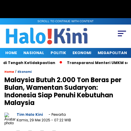
SCROLL TO CONTINUE WITH CONTENT
HOME
NASIONAL
POLITIK
EKONOMI
MEGAPOLITAN
 Tengah Ketidakpastian
Transparansi Menteri UMKM saat Klari
/
Home
Ekonomi
Malaysia Butuh 2.000 Ton Beras per
Bulan, Wamentan Sudaryon:
Indonesia Siap Penuhi Kebutuhan
Malaysia
Tim Halo Kini
- Pewarta
Kamis, 29 Mei 2025
- 07:22 WIB