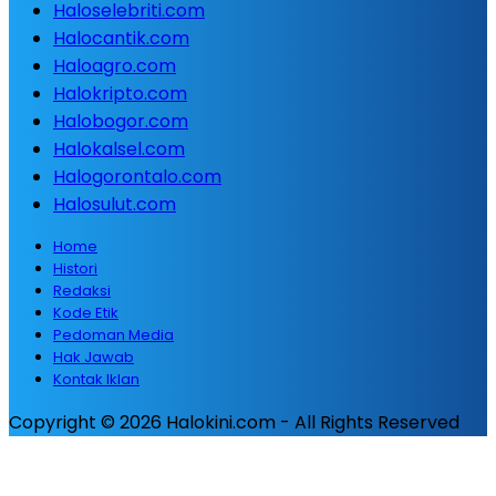
Haloselebriti.com
Halocantik.com
Haloagro.com
Halokripto.com
Halobogor.com
Halokalsel.com
Halogorontalo.com
Halosulut.com
Home
Histori
Redaksi
Kode Etik
Pedoman Media
Hak Jawab
Kontak Iklan
Copyright © 2026 Halokini.com - All Rights Reserved