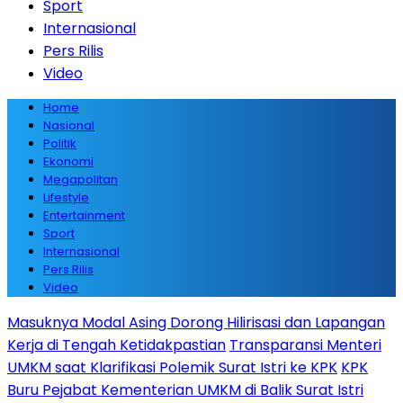
Sport
Internasional
Pers Rilis
Video
Home
Nasional
Politik
Ekonomi
Megapolitan
Lifestyle
Entertainment
Sport
Internasional
Pers Rilis
Video
Masuknya Modal Asing Dorong Hilirisasi dan Lapangan
Kerja di Tengah Ketidakpastian
Transparansi Menteri
UMKM saat Klarifikasi Polemik Surat Istri ke KPK
KPK
Buru Pejabat Kementerian UMKM di Balik Surat Istri