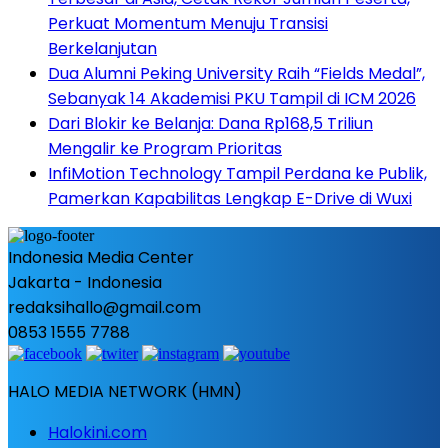
Perkuat Momentum Menuju Transisi
Berkelanjutan
Dua Alumni Peking University Raih “Fields Medal”,
Sebanyak 14 Akademisi PKU Tampil di ICM 2026
Dari Blokir ke Belanja: Dana Rp168,5 Triliun
Mengalir ke Program Prioritas
InfiMotion Technology Tampil Perdana ke Publik,
Pamerkan Kapabilitas Lengkap E-Drive di Wuxi
Indonesia Media Center
Jakarta - Indonesia
redaksihallo@gmail.com
0853 1555 7788
HALO MEDIA NETWORK (HMN)
Halokini.com