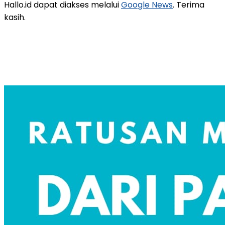
Hallo.id dapat diakses melalui
Google News
. Terima
kasih.