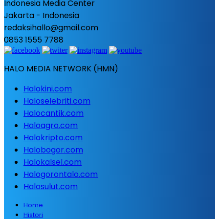
Indonesia Media Center
Jakarta - Indonesia
redaksihallo@gmail.com
0853 1555 7788
HALO MEDIA NETWORK (HMN)
Halokini.com
Haloselebriti.com
Halocantik.com
Haloagro.com
Halokripto.com
Halobogor.com
Halokalsel.com
Halogorontalo.com
Halosulut.com
Home
Histori