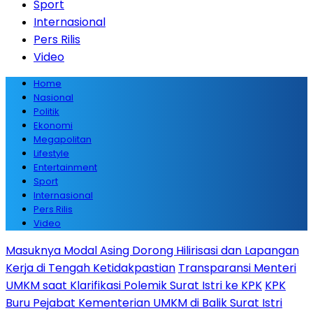
Sport
Internasional
Pers Rilis
Video
Home
Nasional
Politik
Ekonomi
Megapolitan
Lifestyle
Entertainment
Sport
Internasional
Pers Rilis
Video
Masuknya Modal Asing Dorong Hilirisasi dan Lapangan
Kerja di Tengah Ketidakpastian
Transparansi Menteri
UMKM saat Klarifikasi Polemik Surat Istri ke KPK
KPK
Buru Pejabat Kementerian UMKM di Balik Surat Istri