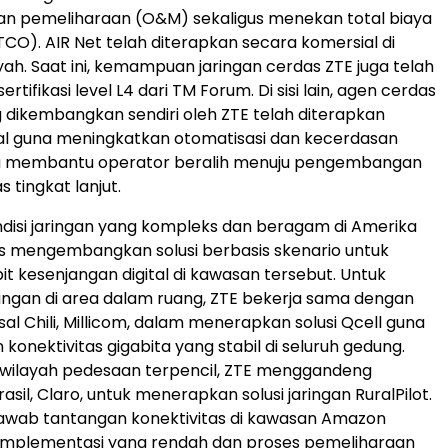
an pemeliharaan (O&M) sekaligus menekan total biaya
TCO). AIR Net telah diterapkan secara komersial di
yah. Saat ini, kemampuan jaringan cerdas ZTE juga telah
tifikasi level L4 dari TM Forum. Di sisi lain, agen cerdas
dikembangkan sendiri oleh ZTE telah diterapkan
al guna meningkatkan otomatisasi dan kecerdasan
rta membantu operator beralih menuju pengembangan
s tingkat lanjut.
isi jaringan yang kompleks dan beragam di Amerika
rus mengembangkan solusi berbasis skenario untuk
kesenjangan digital di kawasan tersebut. Untuk
ingan di area dalam ruang, ZTE bekerja sama dengan
al Chili, Millicom, dalam menerapkan solusi Qcell guna
konektivitas gigabita yang stabil di seluruh gedung.
 wilayah pedesaan terpencil, ZTE menggandeng
sil, Claro, untuk menerapkan solusi jaringan RuralPilot.
njawab tantangan konektivitas di kawasan Amazon
 implementasi yang rendah dan proses pemeliharaan