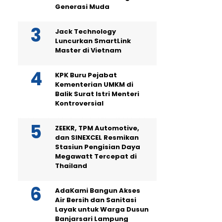
Generasi Muda
Jack Technology
Luncurkan SmartLink
Master di Vietnam
KPK Buru Pejabat
Kementerian UMKM di
Balik Surat Istri Menteri
Kontroversial
ZEEKR, TPM Automotive,
dan SINEXCEL Resmikan
Stasiun Pengisian Daya
Megawatt Tercepat di
Thailand
AdaKami Bangun Akses
Air Bersih dan Sanitasi
Layak untuk Warga Dusun
Banjarsari Lampung