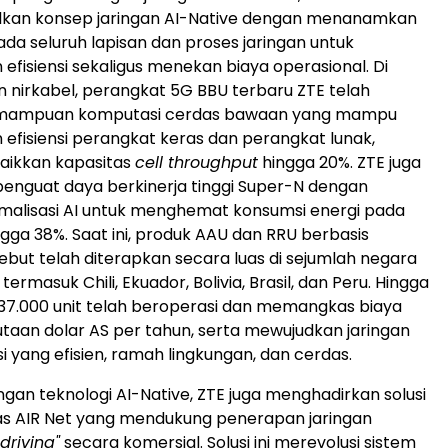
an konsep jaringan AI-Native dengan menanamkan
 pada seluruh lapisan dan proses jaringan untuk
efisiensi sekaligus menekan biaya operasional. Di
an nirkabel, perangkat 5G BBU terbaru ZTE telah
emampuan komputasi cerdas bawaan yang mampu
efisiensi perangkat keras dan perangkat lunak,
aikkan kapasitas
cell throughput
hingga 20%. ZTE juga
nguat daya berkinerja tinggi Super-N dengan
imalisasi AI untuk menghemat konsumsi energi pada
gga 38%. Saat ini, produk AAU dan RRU berbasis
sebut telah diterapkan secara luas di sejumlah negara
termasuk Chili, Ekuador, Bolivia, Brasil, dan Peru. Hingga
ri 37.000 unit telah beroperasi dan memangkas biaya
 jutaan dolar AS per tahun, serta mewujudkan jaringan
i yang efisien, ramah lingkungan, dan cerdas.
gan teknologi AI-Native, ZTE juga menghadirkan solusi
as AIR Net yang mendukung penerapan jaringan
driving"
secara komersial. Solusi ini merevolusi sistem