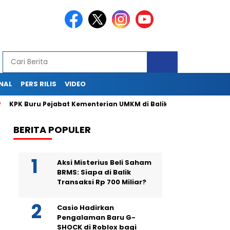
NAL
PERS RILIS
VIDEO
uru Pejabat Kementerian UMKM di Balik Surat Istri Menteri Kontro
BERITA POPULER
Aksi Misterius Beli Saham
BRMS: Siapa di Balik
Transaksi Rp 700 Miliar?
Casio Hadirkan
Pengalaman Baru G-
SHOCK di Roblox bagi