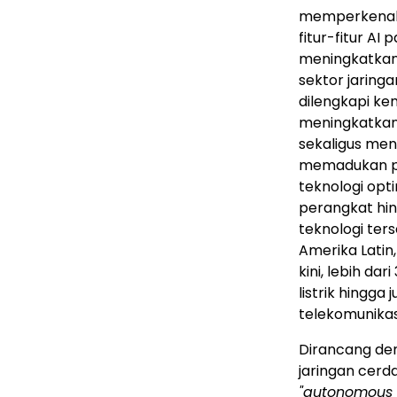
memperkenalk
fitur-fitur AI
meningkatkan 
sektor jaring
dilengkapi k
meningkatkan 
sekaligus men
memadukan pe
teknologi opt
perangkat hin
teknologi ter
Amerika Latin, 
kini, lebih da
listrik hingga
telekomunikas
Dirancang den
jaringan cerd
"autonomous 