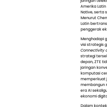
jaringan tele
Amerika Latin 
Native, serta
Menurut Chen
Latin bertran
penggerak eko
Menghadapi g
visi strategis
Connectivity 
strategi ters
depan, ZTE ti
jaringan konv
komputasi cer
memperkuat ja
membangun mo
era AI sekal
ekonomi digita
Dalam konteks