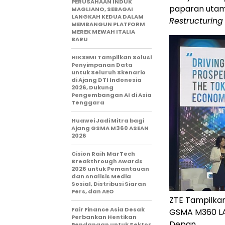
PERUSAHAAN INDUK
paparan utam
MAGLIANO, SEBAGAI
LANGKAH KEDUA DALAM
Restructuring
MEMBANGUN PLATFORM
MEREK MEWAH ITALIA
BARU
HIKSEMI Tampilkan Solusi
Penyimpanan Data
untuk Seluruh Skenario
di Ajang DTI Indonesia
2026, Dukung
Pengembangan AI di Asia
Tenggara
Huawei Jadi Mitra bagi
Ajang GSMA M360 ASEAN
2026
Cision Raih MarTech
Breakthrough Awards
2026 untuk Pemantauan
dan Analisis Media
Sosial, Distribusi Siaran
Pers, dan AEO
ZTE Tampilkan
Fair Finance Asia Desak
GSMA M360 LA
Perbankan Hentikan
Depan
Pendanaan untuk Sektor