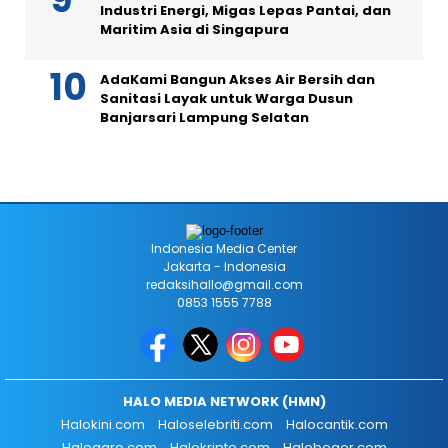
Industri Energi, Migas Lepas Pantai, dan
Maritim Asia di Singapura
AdaKami Bangun Akses Air Bersih dan
Sanitasi Layak untuk Warga Dusun
Banjarsari Lampung Selatan
Indonesia Media Center
Jakarta - Indonesia
redaksihallo@gmail.com
0853 1555 7788
HALO MEDIA NETWORK (HMN)
Halokini.com
Haloselebriti.com
Halocantik.com
Haloagro.com
Halokripto.com
Halobogor.com