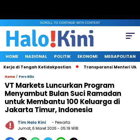
SCROLL TO CONTINUE WITH CONTENT
HOME
NASIONAL
POLITIK
EKONOMI
MEGAPOLITAN
rja di Tengah Ketidakpastian
Transparansi Menteri UMKM saat
/
Home
Pers Rilis
VT Markets Luncurkan Program
Menyambut Bulan Suci Ramadan
untuk Membantu 100 Keluarga di
Jakarta Timur, Indonesia
Tim Halo Kini
- Pewarta
Jumat, 6 Maret 2026
- 05:19 WIB