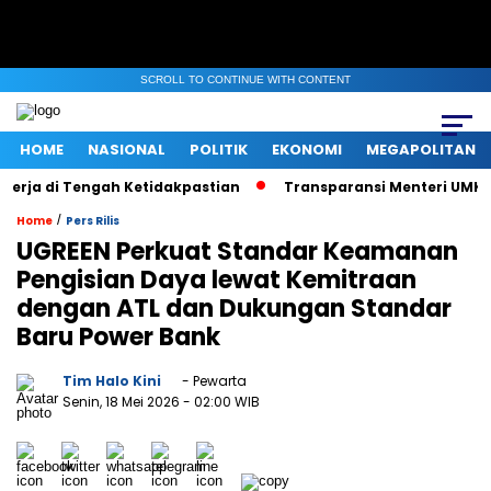
SCROLL TO CONTINUE WITH CONTENT
HOME
NASIONAL
POLITIK
EKONOMI
MEGAPOLITAN
ja di Tengah Ketidakpastian
Transparansi Menteri UMKM saat
/
Home
Pers Rilis
UGREEN Perkuat Standar Keamanan
Pengisian Daya lewat Kemitraan
dengan ATL dan Dukungan Standar
Baru Power Bank
Tim Halo Kini
- Pewarta
Senin, 18 Mei 2026
- 02:00 WIB