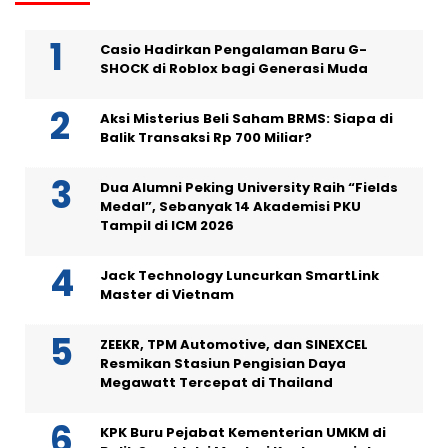
Casio Hadirkan Pengalaman Baru G-
SHOCK di Roblox bagi Generasi Muda
Aksi Misterius Beli Saham BRMS: Siapa di
Balik Transaksi Rp 700 Miliar?
Dua Alumni Peking University Raih “Fields
Medal”, Sebanyak 14 Akademisi PKU
Tampil di ICM 2026
Jack Technology Luncurkan SmartLink
Master di Vietnam
ZEEKR, TPM Automotive, dan SINEXCEL
Resmikan Stasiun Pengisian Daya
Megawatt Tercepat di Thailand
KPK Buru Pejabat Kementerian UMKM di