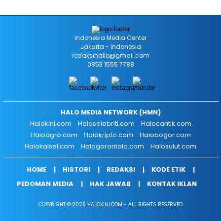
Indonesia Media Center
Jakarta - Indonesia
redaksihallo@gmail.com
0853 1555 7788
HALO MEDIA NETWORK (HMN)
Halokini.com
Haloselebriti.com
Halocantik.com
Haloagro.com
Halokripto.com
Halobogor.com
Halokalsel.com
Halogorontalo.com
Halosulut.com
HOME
HISTORI
REDAKSI
KODE ETIK
PEDOMAN MEDIA
HAK JAWAB
KONTAK IKLAN
COPYRIGHT © 2026 HALOKINI.COM - ALL RIGHTS RESERVED