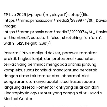
EP Live 2026
jwplayer(‘myplayer1’).setup({file:
‘https://mma.prnasia.com/media2/2999974/St_Davi
image:
‘https://mma.prnasia.com/media2/2999974/St_Davi
p=thumbnail’, autostart:’false’, stretching : ‘uniform’,
width: ‘512’, height: ‘288’});
Peserta EPLive meliputi dokter, perawat terdaftar
praktik tingkat lanjut, dan profesional kesehatan
terkait yang berminat mengobati aritmia jantung
kompleks, suatu kondisi di mana jantung berdetak
dengan ritme tak teratur atau abnormal. Alat
pengajaran utamanya adalah studi kasus secara
langsung disertai komentar ahli yang disiarkan dari
Electrophysiology Center yang canggih di St. David’s
Medical Center.