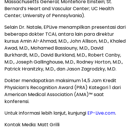
Massachusetts General; Montefiore Einstein; St.
Bernard’s Heart and Vascular Center; UC Health
Center; University of Pennsylvania).
Selain Dr. Natale, EPLive menampilkan presentasi dari
beberapa dokter TCAI, antara lain para direktur
kursus Amin Al-Ahmad, M.D., John Allison, M.D., Khaled
Awad, M.D., Mohamed Bassiouny, M.D., David
Burkhardt, M.D., David Burkland, M.D., Robert Canby,
M.D., Joseph Gallinghouse, M.D., Rodney Horton, M.D.,
Patrick Hranitzky, M.D., dan Jason Zagrodzky, M.D.
Dokter mendapatkan maksimum 14,5 Jam Kredit
Physician’s Recognition Award (PRA) Kategori 1 dari
American Medical Association (AMA)™ saat
konferensi.
Untuk informasi lebih lanjut, kunjungi
EP-Live.com
.
Kontak Media: Matt Grilli