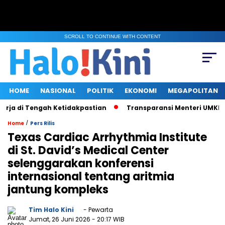
SCROLL TO CONTINUE WITH CONTENT
HOME
NASIONAL
POLITIK
EKONOMI
MEGAPOLITAN
 di Tengah Ketidakpastian
Transparansi Menteri UMKM saat Kl
/
Home
Pers Rilis
Texas Cardiac Arrhythmia Institute
di St. David’s Medical Center
selenggarakan konferensi
internasional tentang aritmia
jantung kompleks
Tim Halo Kini
- Pewarta
Jumat, 26 Juni 2026
- 20:17 WIB