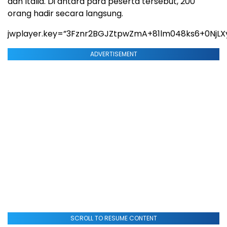
dan Italia. Di antara para peserta tersebut, 200
orang hadir secara langsung.
jwplayer.key=”3Fznr2BGJZtpwZmA+81lm048ks6+0NjLX
ADVERTISEMENT
SCROLL TO RESUME CONTENT