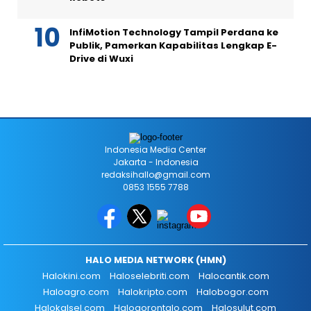
InfiMotion Technology Tampil Perdana ke
Publik, Pamerkan Kapabilitas Lengkap E-
Drive di Wuxi
Indonesia Media Center
Jakarta - Indonesia
redaksihallo@gmail.com
0853 1555 7788
HALO MEDIA NETWORK (HMN)
Halokini.com
Haloselebriti.com
Halocantik.com
Haloagro.com
Halokripto.com
Halobogor.com
Halokalsel.com
Halogorontalo.com
Halosulut.com