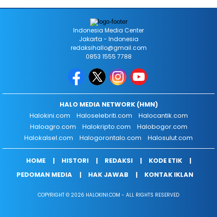
Indonesia Media Center
Jakarta - Indonesia
redaksihallo@gmail.com
0853 1555 7788
HALO MEDIA NETWORK (HMN)
Halokini.com
Haloselebriti.com
Halocantik.com
Haloagro.com
Halokripto.com
Halobogor.com
Halokalsel.com
Halogorontalo.com
Halosulut.com
HOME
HISTORI
REDAKSI
KODE ETIK
PEDOMAN MEDIA
HAK JAWAB
KONTAK IKLAN
COPYRIGHT © 2026 HALOKINI.COM - ALL RIGHTS RESERVED