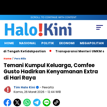
SCROLL TO CONTINUE WITH CONTENT
HOME
NASIONAL
POLITIK
EKONOMI
MEGAPOLITAN
Tengah Ketidakpastian
Transparansi Menteri UMKM saat Klarif
/
Home
Pers Rilis
Temani Kumpul Keluarga, Comfee
Gusto Hadirkan Kenyamanan Extra
di Hari Raya
Tim Halo Kini
- Pewarta
Kamis, 26 Maret 2026
- 12:44 WIB