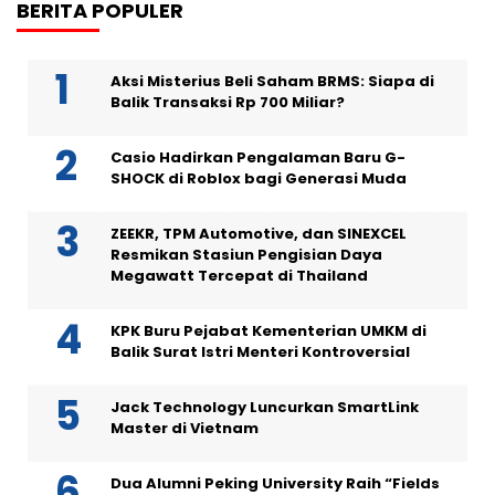
BERITA POPULER
Aksi Misterius Beli Saham BRMS: Siapa di
Balik Transaksi Rp 700 Miliar?
Casio Hadirkan Pengalaman Baru G-
SHOCK di Roblox bagi Generasi Muda
ZEEKR, TPM Automotive, dan SINEXCEL
Resmikan Stasiun Pengisian Daya
Megawatt Tercepat di Thailand
KPK Buru Pejabat Kementerian UMKM di
Balik Surat Istri Menteri Kontroversial
Jack Technology Luncurkan SmartLink
Master di Vietnam
Dua Alumni Peking University Raih “Fields