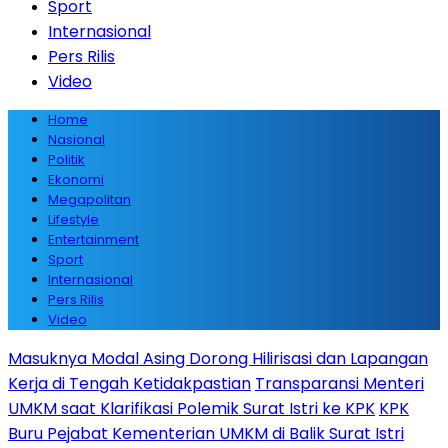
Sport
Internasional
Pers Rilis
Video
Home
Nasional
Politik
Ekonomi
Megapolitan
Lifestyle
Entertainment
Sport
Internasional
Pers Rilis
Video
Masuknya Modal Asing Dorong Hilirisasi dan Lapangan
Kerja di Tengah Ketidakpastian
Transparansi Menteri
UMKM saat Klarifikasi Polemik Surat Istri ke KPK
KPK
Buru Pejabat Kementerian UMKM di Balik Surat Istri