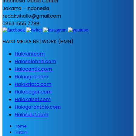
Indonesia Media Center
Jakarta - Indonesia
redaksihallo@gmail.com
0853 1555 7788
HALO MEDIA NETWORK (HMN)
Halokini.com
Haloselebriti.com
Halocantik.com
Haloagro.com
Halokripto.com
Halobogor.com
Halokalsel.com
Halogorontalo.com
Halosulut.com
Home
Histori