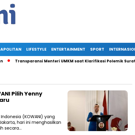
APOLITAN
LIFESTYLE
ENTERTAINMENT
SPORT
INTERNASIO
Transparansi Menteri UMKM saat Klarifikasi Polemik Surat Ist
ANI Pilih Yenny
aru
a Indonesia (KOWANI) yang
akarta, hari ini menghasilkan
ih secara…