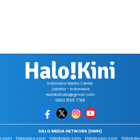
Indonesia Media Center
Jakarta - Indonesia
redaksihallo@gmail.com
0853 1555 7788
HALO MEDIA NETWORK (HMN)
ik.com
Haloagro.com
Halokripto.com
Halobogor.com
Halokals