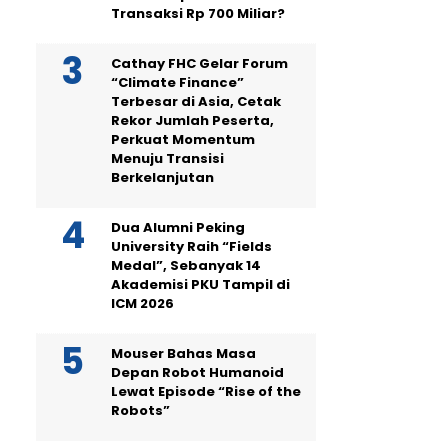
Transaksi Rp 700 Miliar?
Cathay FHC Gelar Forum
“Climate Finance”
Terbesar di Asia, Cetak
Rekor Jumlah Peserta,
Perkuat Momentum
Menuju Transisi
Berkelanjutan
Dua Alumni Peking
University Raih “Fields
Medal”, Sebanyak 14
Akademisi PKU Tampil di
ICM 2026
Mouser Bahas Masa
Depan Robot Humanoid
Lewat Episode “Rise of the
Robots”