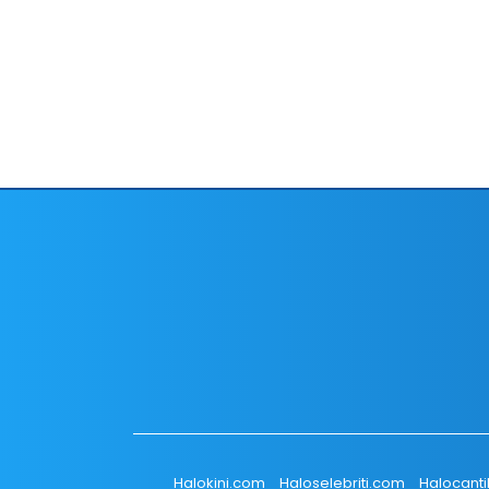
Halokini.com
Haloselebriti.com
Halocant