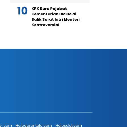
KPK Buru Pejabat
Kementerian UMKM di
Balik Surat Istri Menteri
Kontroversial
el.com
Halogorontalo.com
Halosulut.com