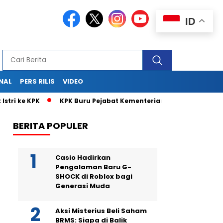
ID
NAL
PERS RILIS
VIDEO
ri ke KPK
KPK Buru Pejabat Kementerian UMKM di Balik Surat 
BERITA POPULER
Casio Hadirkan
Pengalaman Baru G-
SHOCK di Roblox bagi
Generasi Muda
Aksi Misterius Beli Saham
BRMS: Siapa di Balik