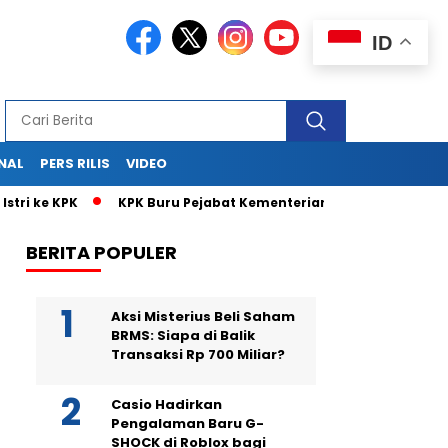
ID
NAL
PERS RILIS
VIDEO
i ke KPK
KPK Buru Pejabat Kementerian UMKM di Balik Surat I
BERITA POPULER
Aksi Misterius Beli Saham
BRMS: Siapa di Balik
Transaksi Rp 700 Miliar?
Casio Hadirkan
Pengalaman Baru G-
SHOCK di Roblox bagi