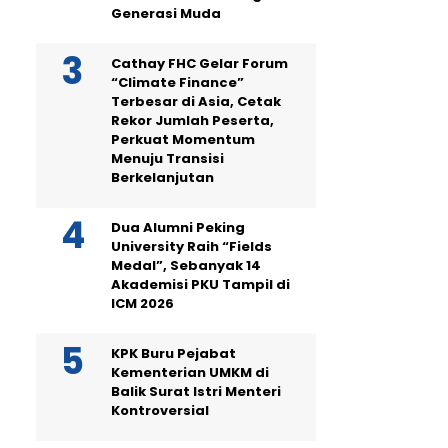
Generasi Muda
Cathay FHC Gelar Forum
“Climate Finance”
Terbesar di Asia, Cetak
Rekor Jumlah Peserta,
Perkuat Momentum
Menuju Transisi
Berkelanjutan
Dua Alumni Peking
University Raih “Fields
Medal”, Sebanyak 14
Akademisi PKU Tampil di
ICM 2026
KPK Buru Pejabat
Kementerian UMKM di
Balik Surat Istri Menteri
Kontroversial