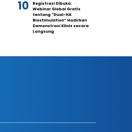
Registrasi Dibuka:
Webinar Global Gratis
tentang “Dual-HA
Biostimulation” Hadirkan
Demonstrasi Klinis secara
Langsung