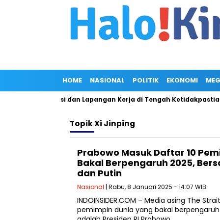
HOME
NASIONAL
POLITIK
EKONOMI
MEG
rong Hilirisasi dan Lapangan Kerja di Tengah Ketidakpastian
Topik
Xi Jinping
Prabowo Masuk Daftar 10 Pem
Bakal Berpengaruh 2025, Bers
dan Putin
Nasional
| Rabu, 8 Januari 2025 - 14:07 WIB
INDOINSIDER.COM – Media asing The Straits
pemimpin dunia yang bakal berpengaruh 
adalah Presiden RI Prabowo…