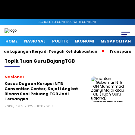
SCROLL TO CONTINUE WITH CONTENT
HOME
NASIONAL
POLITIK
EKONOMI
MEGAPOLITAN
 dan Lapangan Kerja di Tengah Ketidakpastian
Transparansi 
Topik
Tuan Guru BajangTGB
Nasional
Kasus Dugaan Korupsi NTB
Convention Center, Kajati Angkat
Bicara Soal Peluang TGB Jadi
Tersangka
Rabu, 7 Mei 2025 - 16:02 WIB