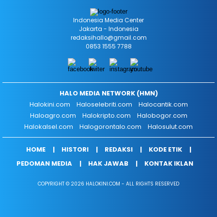
Indonesia Media Center
Jakarta - Indonesia
redaksihallo@gmail.com
0853 1555 7788
HALO MEDIA NETWORK (HMN)
Halokini.com
Haloselebriti.com
Halocantik.com
Haloagro.com
Halokripto.com
Halobogor.com
Halokalsel.com
Halogorontalo.com
Halosulut.com
HOME
HISTORI
REDAKSI
KODE ETIK
PEDOMAN MEDIA
HAK JAWAB
KONTAK IKLAN
COPYRIGHT © 2026 HALOKINI.COM - ALL RIGHTS RESERVED