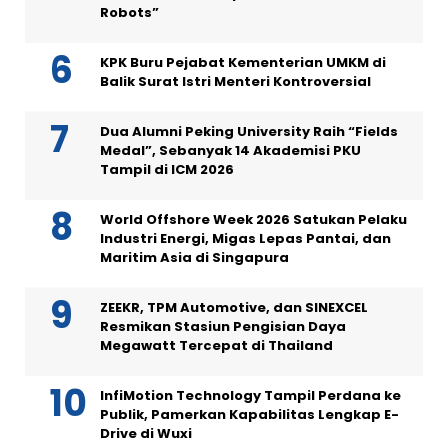
Robots”
KPK Buru Pejabat Kementerian UMKM di
Balik Surat Istri Menteri Kontroversial
Dua Alumni Peking University Raih “Fields
Medal”, Sebanyak 14 Akademisi PKU
Tampil di ICM 2026
World Offshore Week 2026 Satukan Pelaku
Industri Energi, Migas Lepas Pantai, dan
Maritim Asia di Singapura
ZEEKR, TPM Automotive, dan SINEXCEL
Resmikan Stasiun Pengisian Daya
Megawatt Tercepat di Thailand
InfiMotion Technology Tampil Perdana ke
Publik, Pamerkan Kapabilitas Lengkap E-
Drive di Wuxi