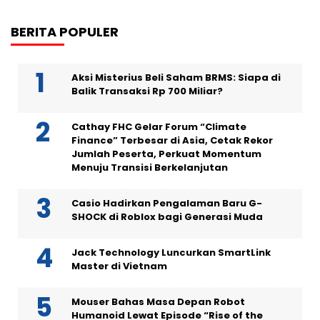
BERITA POPULER
Aksi Misterius Beli Saham BRMS: Siapa di
Balik Transaksi Rp 700 Miliar?
Cathay FHC Gelar Forum “Climate
Finance” Terbesar di Asia, Cetak Rekor
Jumlah Peserta, Perkuat Momentum
Menuju Transisi Berkelanjutan
Casio Hadirkan Pengalaman Baru G-
SHOCK di Roblox bagi Generasi Muda
Jack Technology Luncurkan SmartLink
Master di Vietnam
Mouser Bahas Masa Depan Robot
Humanoid Lewat Episode “Rise of the