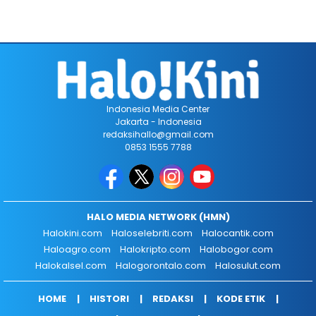
Indonesia Media Center
Jakarta - Indonesia
redaksihallo@gmail.com
0853 1555 7788
HALO MEDIA NETWORK (HMN)
Halokini.com
Haloselebriti.com
Halocantik.com
Haloagro.com
Halokripto.com
Halobogor.com
Halokalsel.com
Halogorontalo.com
Halosulut.com
HOME
HISTORI
REDAKSI
KODE ETIK