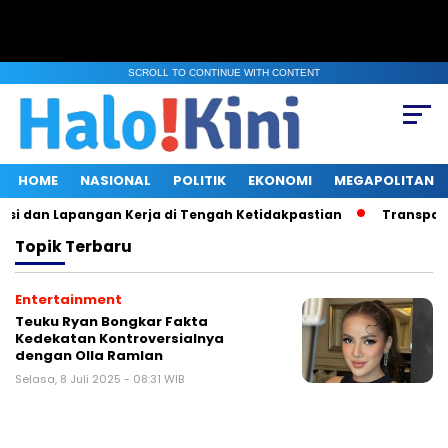
SCROLL TO CONTINUE WITH CONTENT
HOME
NASIONAL
POLITIK
EKONOMI
MEGAPOLITAN
si dan Lapangan Kerja di Tengah Ketidakpastian
Transparans
Topik
Terbaru
Entertainment
Teuku Ryan Bongkar Fakta
Kedekatan Kontroversialnya
dengan Olla Ramlan
Selasa, 8 Juli 2025 - 08:31 WIB