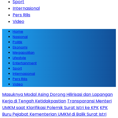
Sport
Internasional
Pers Rilis
Video
Home
Nasional
Politik
Ekonomi
Megapolitan
Lifestyle
Entertainment
Sport
Internasional
Pers Rilis
Video
Masuknya Modal Asing Dorong Hilirisasi dan Lapangan
Kerja di Tengah Ketidakpastian
Transparansi Menteri
UMKM saat Klarifikasi Polemik Surat Istri ke KPK
KPK
Buru Pejabat Kementerian UMKM di Balik Surat Istri