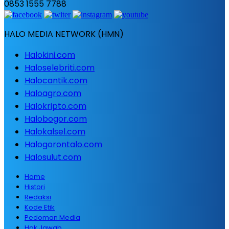
0853 1555 7788
HALO MEDIA NETWORK (HMN)
Halokini.com
Haloselebriti.com
Halocantik.com
Haloagro.com
Halokripto.com
Halobogor.com
Halokalsel.com
Halogorontalo.com
Halosulut.com
Home
Histori
Redaksi
Kode Etik
Pedoman Media
Hak Jawab