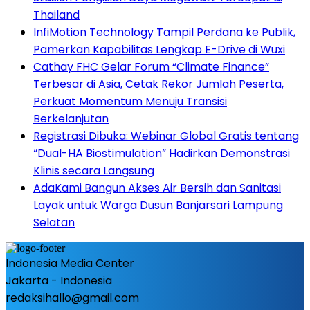
Thailand
InfiMotion Technology Tampil Perdana ke Publik,
Pamerkan Kapabilitas Lengkap E-Drive di Wuxi
Cathay FHC Gelar Forum “Climate Finance”
Terbesar di Asia, Cetak Rekor Jumlah Peserta,
Perkuat Momentum Menuju Transisi
Berkelanjutan
Registrasi Dibuka: Webinar Global Gratis tentang
“Dual-HA Biostimulation” Hadirkan Demonstrasi
Klinis secara Langsung
AdaKami Bangun Akses Air Bersih dan Sanitasi
Layak untuk Warga Dusun Banjarsari Lampung
Selatan
Indonesia Media Center
Jakarta - Indonesia
redaksihallo@gmail.com