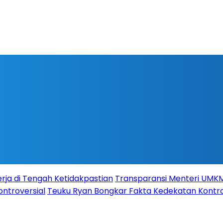
rja di Tengah Ketidakpastian
Transparansi Menteri UMKM s
ontroversial
Teuku Ryan Bongkar Fakta Kedekatan Kontro