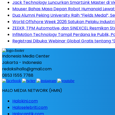
Jack Technology Luncurkan SmartLink Master di V
Mouser Bahas Masa Depan Robot Humanoid Lewat E
Dua Alumni Peking University Raih “Fields Medal”, 
World Offshore Week 2026 Satukan Pelaku Industri E
ZEEKR, TPM Automotive, dan SINEXCEL Resmikan St
InfiMotion Technology Tampil Perdana ke Publik, P
Registrasi Dibuka: Webinar Global Gratis tentang 
Indonesia Media Center
Jakarta - Indonesia
redaksihallo@gmail.com
0853 1555 7788
HALO MEDIA NETWORK (HMN)
Halokini.com
Haloselebriti.com
Halocantik.com