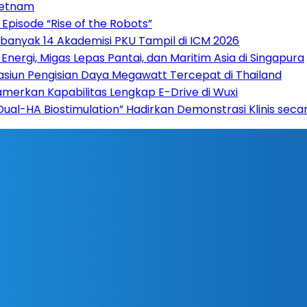
ietnam
pisode “Rise of the Robots”
Sebanyak 14 Akademisi PKU Tampil di ICM 2026
nergi, Migas Lepas Pantai, dan Maritim Asia di Singapura
asiun Pengisian Daya Megawatt Tercepat di Thailand
amerkan Kapabilitas Lengkap E-Drive di Wuxi
“Dual-HA Biostimulation” Hadirkan Demonstrasi Klinis sec