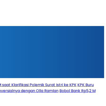
aat Klarifikasi Polemik Surat Istri ke KPK
KPK Buru
versialnya dengan Olla Ramlan
Bobol Bank Rp5,2 M