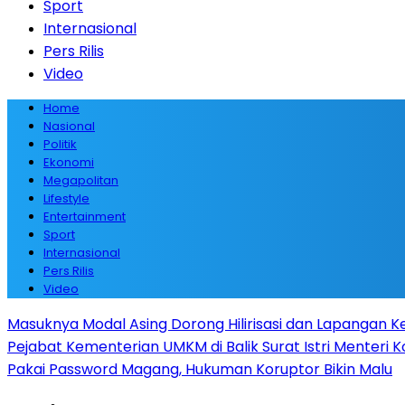
Sport
Internasional
Pers Rilis
Video
Home
Nasional
Politik
Ekonomi
Megapolitan
Lifestyle
Entertainment
Sport
Internasional
Pers Rilis
Video
Masuknya Modal Asing Dorong Hilirisasi dan Lapangan Ke
Pejabat Kementerian UMKM di Balik Surat Istri Menteri K
Pakai Password Magang, Hukuman Koruptor Bikin Malu