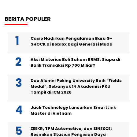
BERITA POPULER
Casio Hadirkan Pengalaman Baru G-
SHOCK di Roblox bagi Generasi Muda
Aksi Misterius Beli Saham BRMS: Siapa di
Balik Transaksi Rp 700 Miliar?
Dua Alumni Peking University Raih “Fields
Medal”, Sebanyak 14 Akademisi PKU
Tampil di ICM 2026
Jack Technology Luncurkan SmartLink
Master di Vietnam
ZEEKR, TPM Automotive, dan SINEXCEL
Resmikan Stasiun Pengisian Daya