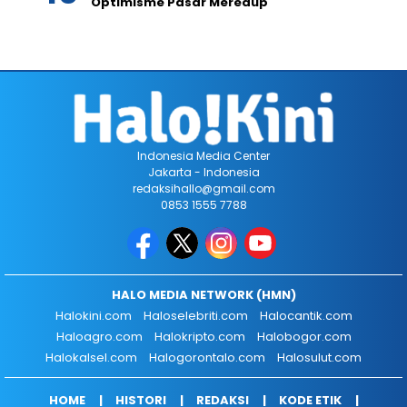
Optimisme Pasar Meredup
Indonesia Media Center
Jakarta - Indonesia
redaksihallo@gmail.com
0853 1555 7788
HALO MEDIA NETWORK (HMN)
Halokini.com
Haloselebriti.com
Halocantik.com
Haloagro.com
Halokripto.com
Halobogor.com
Halokalsel.com
Halogorontalo.com
Halosulut.com
HOME
HISTORI
REDAKSI
KODE ETIK