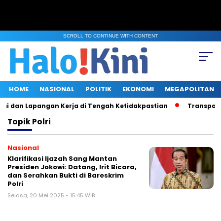
SCROLL TO CONTINUE WITH CONTENT
HOME
NASIONAL
POLITIK
EKONOMI
MEGAPOLITAN
si dan Lapangan Kerja di Tengah Ketidakpastian
Transparans
Topik
Polri
Nasional
Klarifikasi Ijazah Sang Mantan
Presiden Jokowi: Datang, Irit Bicara,
dan Serahkan Bukti di Bareskrim
Polri
Selasa, 20 Mei 2025 - 15:45 WIB