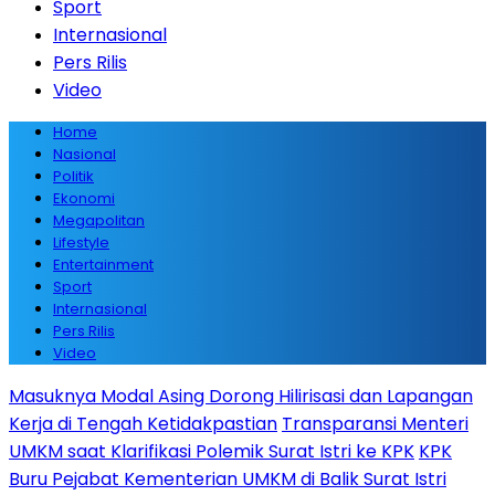
Sport
Internasional
Pers Rilis
Video
Home
Nasional
Politik
Ekonomi
Megapolitan
Lifestyle
Entertainment
Sport
Internasional
Pers Rilis
Video
Masuknya Modal Asing Dorong Hilirisasi dan Lapangan
Kerja di Tengah Ketidakpastian
Transparansi Menteri
UMKM saat Klarifikasi Polemik Surat Istri ke KPK
KPK
Buru Pejabat Kementerian UMKM di Balik Surat Istri