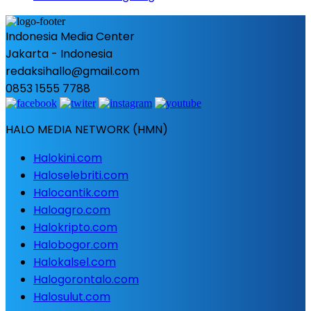
Indonesia Media Center
Jakarta - Indonesia
redaksihallo@gmail.com
0853 1555 7788
HALO MEDIA NETWORK (HMN)
Halokini.com
Haloselebriti.com
Halocantik.com
Haloagro.com
Halokripto.com
Halobogor.com
Halokalsel.com
Halogorontalo.com
Halosulut.com