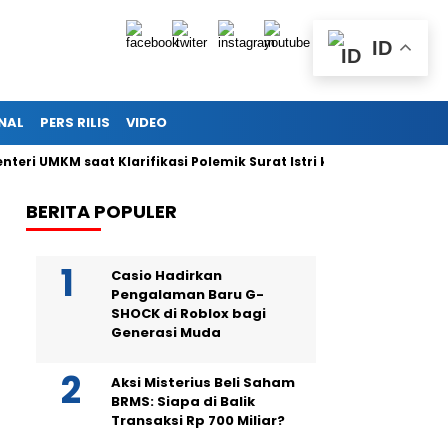
ID
NAL
PERS RILIS
VIDEO
teri UMKM saat Klarifikasi Polemik Surat Istri ke KPK
KPK Bu
BERITA POPULER
Casio Hadirkan
Pengalaman Baru G-
SHOCK di Roblox bagi
Generasi Muda
Aksi Misterius Beli Saham
BRMS: Siapa di Balik
Transaksi Rp 700 Miliar?