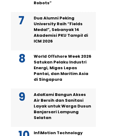
Robots”
Dua Alumni Peking
University Raih “Fields
Medal”, Sebanyak 14
Akademisi PKU Tampil di
ICM 2026
World Offshore Week 2026
Satukan Pelaku Industri
Energi, Migas Lepas
Pantai, dan Maritim Asia
di Singapura
AdaKami Bangun Akses
Air Bersih dan Sanitasi
Layak untuk Warga Dusun
Banjarsari Lampung
Selatan
InfiMotion Technology