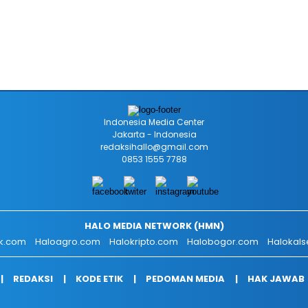
Indonesia Media Center
Jakarta - Indonesia
redaksihallo@gmail.com
0853 1555 7788
HALO MEDIA NETWORK (HMN)
ik.com
Haloagro.com
Halokripto.com
Halobogor.com
Halokals
REDAKSI
KODE ETIK
PEDOMAN MEDIA
HAK JAWAB