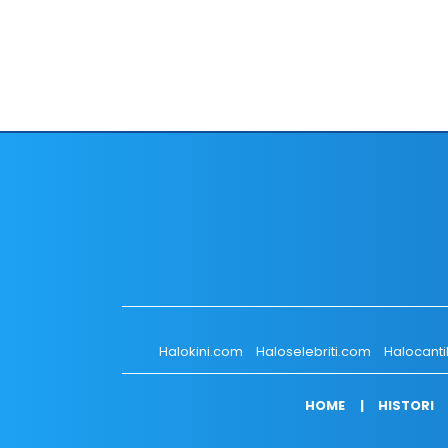
Halokini.com
Haloselebriti.com
Halocant
HOME
HISTORI