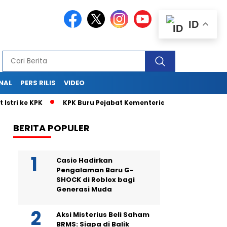
ID
NAL
PERS RILIS
VIDEO
ri ke KPK
KPK Buru Pejabat Kementerian UMKM di Balik Surat 
BERITA POPULER
Casio Hadirkan
Pengalaman Baru G-
SHOCK di Roblox bagi
Generasi Muda
Aksi Misterius Beli Saham
BRMS: Siapa di Balik