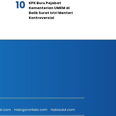
KPK Buru Pejabat
Kementerian UMKM di
Balik Surat Istri Menteri
Kontroversial
el.com
Halogorontalo.com
Halosulut.com