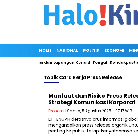
HOME
NASIONAL
POLITIK
EKONOMI
MEG
Dorong Hilirisasi dan Lapangan Kerja di Tengah Ketidakpastian
Topik
Cara Kerja Press Release
Manfaat dan Risiko Press Rel
Strategi Komunikasi Korporat
Ekonomi
| Selasa, 5 Agustus 2025 - 07:17 WIB
DI TENGAH derasnya arus informasi globa
mengandalkan press release organik un
penting ke publik, tetapi kenyataannya se