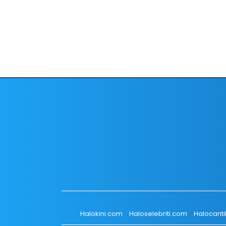
Halokini.com
Haloselebriti.com
Halocant