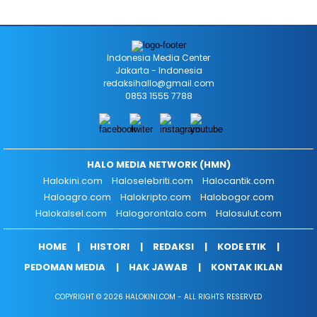
Indonesia Media Center
Jakarta - Indonesia
redaksihallo@gmail.com
0853 1555 7788
HALO MEDIA NETWORK (HMN)
Halokini.com
Haloselebriti.com
Halocantik.com
Haloagro.com
Halokripto.com
Halobogor.com
Halokalsel.com
Halogorontalo.com
Halosulut.com
HOME
HISTORI
REDAKSI
KODE ETIK
PEDOMAN MEDIA
HAK JAWAB
KONTAK IKLAN
COPYRIGHT © 2026 HALOKINI.COM - ALL RIGHTS RESERVED