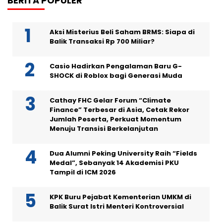
BERITA POPULER
Aksi Misterius Beli Saham BRMS: Siapa di
Balik Transaksi Rp 700 Miliar?
Casio Hadirkan Pengalaman Baru G-
SHOCK di Roblox bagi Generasi Muda
Cathay FHC Gelar Forum “Climate
Finance” Terbesar di Asia, Cetak Rekor
Jumlah Peserta, Perkuat Momentum
Menuju Transisi Berkelanjutan
Dua Alumni Peking University Raih “Fields
Medal”, Sebanyak 14 Akademisi PKU
Tampil di ICM 2026
KPK Buru Pejabat Kementerian UMKM di
Balik Surat Istri Menteri Kontroversial