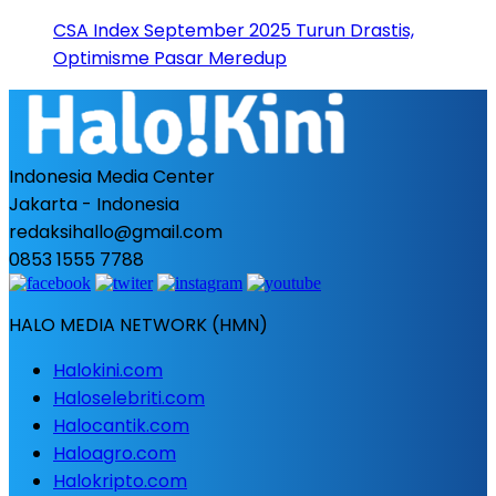
CSA Index September 2025 Turun Drastis,
Optimisme Pasar Meredup
Indonesia Media Center
Jakarta - Indonesia
redaksihallo@gmail.com
0853 1555 7788
HALO MEDIA NETWORK (HMN)
Halokini.com
Haloselebriti.com
Halocantik.com
Haloagro.com
Halokripto.com