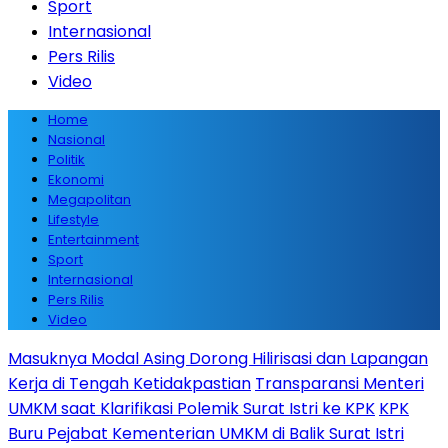
Sport
Internasional
Pers Rilis
Video
Home
Nasional
Politik
Ekonomi
Megapolitan
Lifestyle
Entertainment
Sport
Internasional
Pers Rilis
Video
Masuknya Modal Asing Dorong Hilirisasi dan Lapangan
Kerja di Tengah Ketidakpastian
Transparansi Menteri
UMKM saat Klarifikasi Polemik Surat Istri ke KPK
KPK
Buru Pejabat Kementerian UMKM di Balik Surat Istri