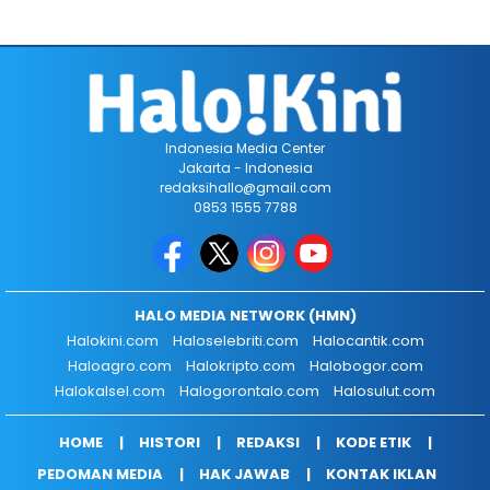
Indonesia Media Center
Jakarta - Indonesia
redaksihallo@gmail.com
0853 1555 7788
HALO MEDIA NETWORK (HMN)
Halokini.com
Haloselebriti.com
Halocantik.com
Haloagro.com
Halokripto.com
Halobogor.com
Halokalsel.com
Halogorontalo.com
Halosulut.com
HOME
HISTORI
REDAKSI
KODE ETIK
PEDOMAN MEDIA
HAK JAWAB
KONTAK IKLAN