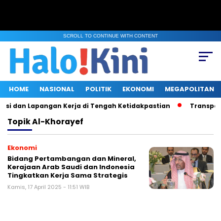
SCROLL TO CONTINUE WITH CONTENT
HOME
NASIONAL
POLITIK
EKONOMI
MEGAPOLITAN
asi dan Lapangan Kerja di Tengah Ketidakpastian
Transparan
Topik
Al-Khorayef
Ekonomi
Bidang Pertambangan dan Mineral,
Kerajaan Arab Saudi dan Indonesia
Tingkatkan Kerja Sama Strategis
Kamis, 17 April 2025 - 11:51 WIB