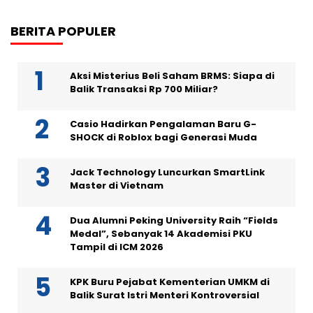
BERITA POPULER
Aksi Misterius Beli Saham BRMS: Siapa di
Balik Transaksi Rp 700 Miliar?
Casio Hadirkan Pengalaman Baru G-
SHOCK di Roblox bagi Generasi Muda
Jack Technology Luncurkan SmartLink
Master di Vietnam
Dua Alumni Peking University Raih “Fields
Medal”, Sebanyak 14 Akademisi PKU
Tampil di ICM 2026
KPK Buru Pejabat Kementerian UMKM di
Balik Surat Istri Menteri Kontroversial