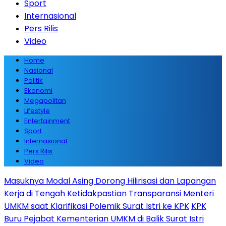
Sport
Internasional
Pers Rilis
Video
Home
Nasional
Politik
Ekonomi
Megapolitan
Lifestyle
Entertainment
Sport
Internasional
Pers Rilis
Video
Masuknya Modal Asing Dorong Hilirisasi dan Lapangan
Kerja di Tengah Ketidakpastian
Transparansi Menteri
UMKM saat Klarifikasi Polemik Surat Istri ke KPK
KPK
Buru Pejabat Kementerian UMKM di Balik Surat Istri