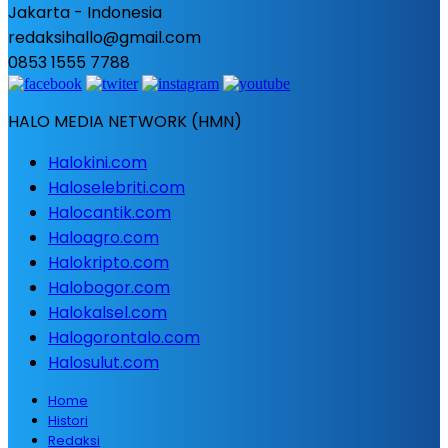
Jakarta - Indonesia
redaksihallo@gmail.com
0853 1555 7788
HALO MEDIA NETWORK (HMN)
Halokini.com
Haloselebriti.com
Halocantik.com
Haloagro.com
Halokripto.com
Halobogor.com
Halokalsel.com
Halogorontalo.com
Halosulut.com
Home
Histori
Redaksi