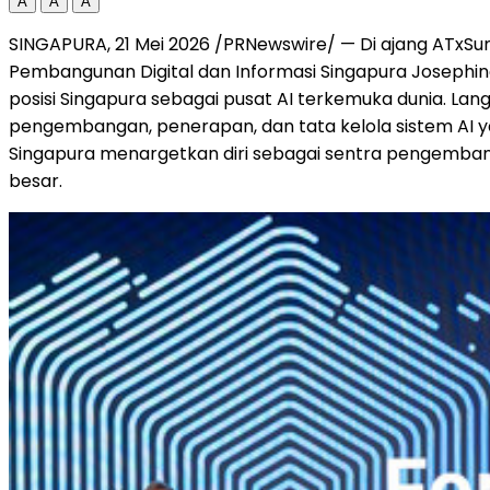
A
A
A
SINGAPURA, 21 Mei 2026 /PRNewswire/ — Di ajang ATxSu
Pembangunan Digital dan Informasi Singapura Josephi
posisi Singapura sebagai pusat AI terkemuka dunia. Lan
pengembangan, penerapan, dan tata kelola sistem AI
Singapura menargetkan diri sebagai sentra pengemban
besar.