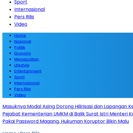
Sport
Internasional
Pers Rilis
Video
Home
Nasional
Politik
Ekonomi
Megapolitan
Lifestyle
Entertainment
Sport
Internasional
Pers Rilis
Video
Masuknya Modal Asing Dorong Hilirisasi dan Lapangan Ke
Pejabat Kementerian UMKM di Balik Surat Istri Menteri K
Pakai Password Magang, Hukuman Koruptor Bikin Malu