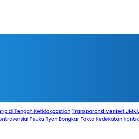
rja di Tengah Ketidakpastian
Transparansi Menteri UMKM s
ontroversial
Teuku Ryan Bongkar Fakta Kedekatan Kontro