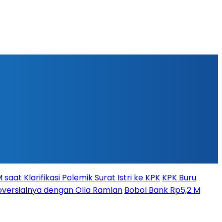
aat Klarifikasi Polemik Surat Istri ke KPK
KPK Buru
versialnya dengan Olla Ramlan
Bobol Bank Rp5,2 M