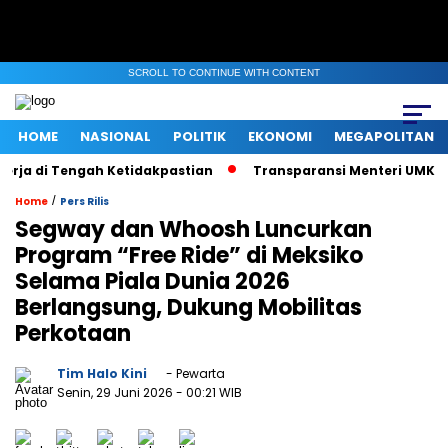
SCROLL TO CONTINUE WITH CONTENT
HOME
NASIONAL
POLITIK
EKONOMI
MEGAPOLITAN
 di Tengah Ketidakpastian
Transparansi Menteri UMKM saat Kl
/
Home
Pers Rilis
Segway dan Whoosh Luncurkan
Program “Free Ride” di Meksiko
Selama Piala Dunia 2026
Berlangsung, Dukung Mobilitas
Perkotaan
Tim Halo Kini
- Pewarta
Senin, 29 Juni 2026
- 00:21 WIB