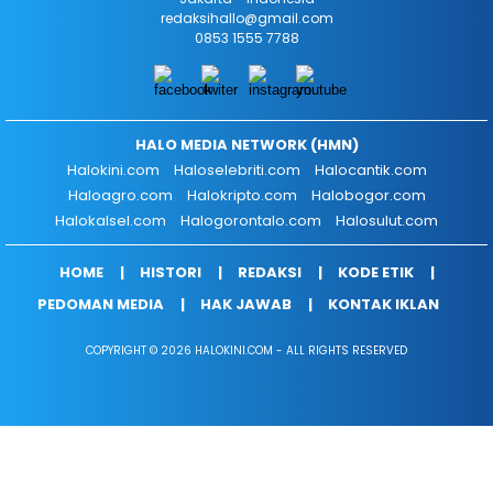
redaksihallo@gmail.com
0853 1555 7788
HALO MEDIA NETWORK (HMN)
Halokini.com
Haloselebriti.com
Halocantik.com
Haloagro.com
Halokripto.com
Halobogor.com
Halokalsel.com
Halogorontalo.com
Halosulut.com
HOME
HISTORI
REDAKSI
KODE ETIK
PEDOMAN MEDIA
HAK JAWAB
KONTAK IKLAN
COPYRIGHT © 2026 HALOKINI.COM - ALL RIGHTS RESERVED