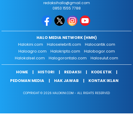
redaksihallo@gmail.com
0853 1555 7788
HALO MEDIA NETWORK (HMN)
Halokini.com
Haloselebriti.com
Halocantik.com
Haloagro.com
Halokripto.com
Halobogor.com
Halokalsel.com
Halogorontalo.com
Halosulut.com
HOME
HISTORI
REDAKSI
KODE ETIK
PEDOMAN MEDIA
HAK JAWAB
KONTAK IKLAN
COPYRIGHT © 2026 HALOKINI.COM - ALL RIGHTS RESERVED