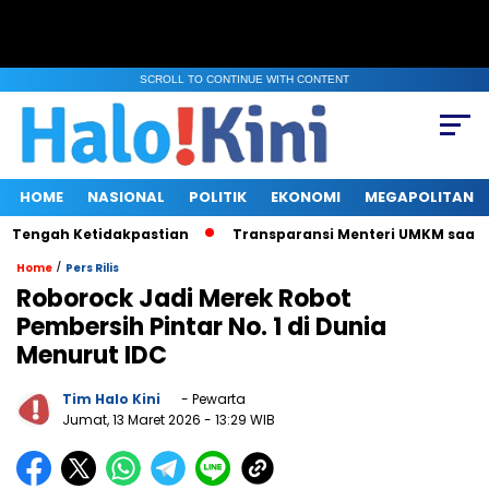
SCROLL TO CONTINUE WITH CONTENT
HOME
NASIONAL
POLITIK
EKONOMI
MEGAPOLITAN
Tengah Ketidakpastian
Transparansi Menteri UMKM saat Klarif
/
Home
Pers Rilis
Roborock Jadi Merek Robot
Pembersih Pintar No. 1 di Dunia
Menurut IDC
Tim Halo Kini
- Pewarta
Jumat, 13 Maret 2026
- 13:29 WIB