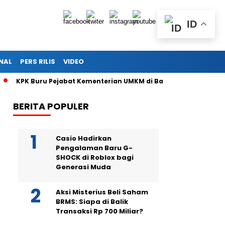
ID
NAL
PERS RILIS
VIDEO
K Buru Pejabat Kementerian UMKM di Balik Surat Istri Menteri Kon
BERITA POPULER
Casio Hadirkan
Pengalaman Baru G-
SHOCK di Roblox bagi
Generasi Muda
Aksi Misterius Beli Saham
BRMS: Siapa di Balik
Transaksi Rp 700 Miliar?