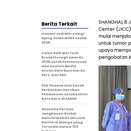
SHANGHAI
,
8 J
Berita Terkait
Center (JICC)
Huawei Jadi Mitra bagi
mulai menjalan
Ajang GSMA M360 ASEAN
untuk tumor 
2026
upaya memperl
Cision Raih MarTech
pengobatan k
Breakthrough Awards
2026 untuk Pemantauan
dan Analisis Media
Sosial, Distribusi Siaran
Pers, dan AEO
Fair Finance Asia Desak
Perbankan Hentikan
Pendanaan untuk Sektor
Batu Bara di ASEAN
Shueisha Perluas
Jangkauan Global
melalui MANGA MILLION,
Platform Manga yang
Tersedia dalam 100