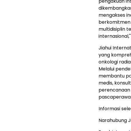
pengakuan int
dikembangkan 
mengakses ino
berkomitmen 
multidisiplin
internasional,"
Jiahui Intern
yang komprehe
onkologi radia
Melalui pendek
membantu pasi
medis, konsult
perencanaan te
pascaperawa
Informasi sel
Narahubung Ji