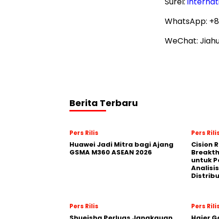
Surel:
internat
WhatsApp: +8
WeChat: Jiah
Berita Terbaru
Pers Rilis
Pers Rili
Huawei Jadi Mitra bagi Ajang
Cision 
GSMA M360 ASEAN 2026
Breakt
untuk 
Analisis
Distrib
Pers Rilis
Pers Rili
Shueisha Perluas Jangkauan
Haier G