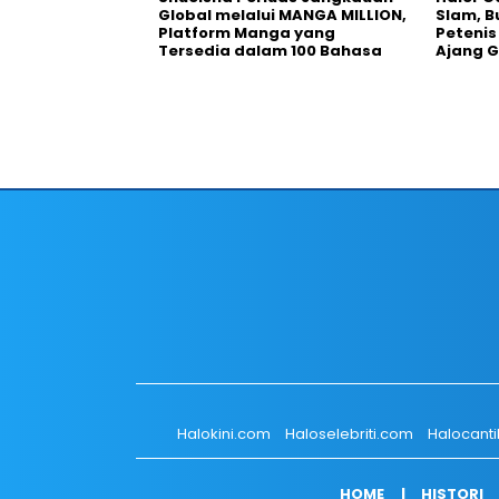
Global melalui MANGA MILLION,
Slam, B
Platform Manga yang
Petenis
Tersedia dalam 100 Bahasa
Ajang 
Halokini.com
Haloselebriti.com
Halocant
HOME
HISTORI