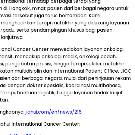
ernasional terhadap berbagai terapi yang
di Tiongkok, minat pasien dari berbagai negara untuk
vasi tersebut juga terus bertambah. Kami
menghadirkan terapi mutakhir yang didukung layanan
 terpadu, serta pendampingan khusus bagi pasien
 lanjutnya.
ational Cancer Center menyediakan layanan onkologi
nsif, mencakup onkologi medik, onkologi bedah,
si, pengobatan presisi, hingga terapi seluler mutakhir.
atan multidisiplin dan International Patient Office, JICC
en dari berbagai negara, mulai dari peninjauan rekam
asi dengan dokter spesialis, koordinasi multibahasa,
rapi, bantuan logistik, hingga layanan tindak lanjut
tan.
engkapnya:
jiahui.com/en/news/216
ahui International Cancer Center: