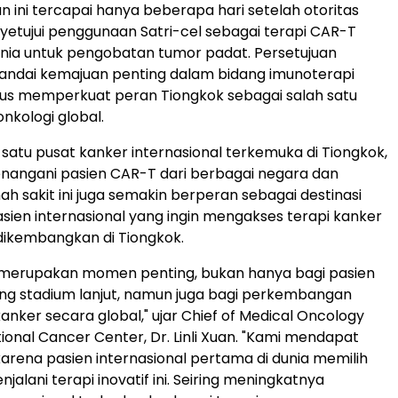
ini tercapai hanya beberapa hari setelah otoritas
etujui penggunaan Satri-cel sebagai terapi CAR-T
nia untuk pengobatan tumor padat. Persetujuan
andai kemajuan penting dalam bidang imunoterapi
igus memperkuat peran Tiongkok sebagai salah satu
onkologi global.
 satu pusat kanker internasional terkemuka di Tiongkok,
nangani pasien CAR-T dari berbagai negara dan
h sakit ini juga semakin berperan sebagai destinasi
sien internasional yang ingin mengakses terapi kanker
 dikembangkan di Tiongkok.
el merupakan momen penting, bukan hanya bagi pasien
ng stadium lanjut, namun juga bagi perkembangan
nker secara global," ujar Chief of Medical Oncology
tional Cancer Center, Dr. Linli Xuan. "Kami mendapat
rena pasien internasional pertama di dunia memilih
jalani terapi inovatif ini. Seiring meningkatnya