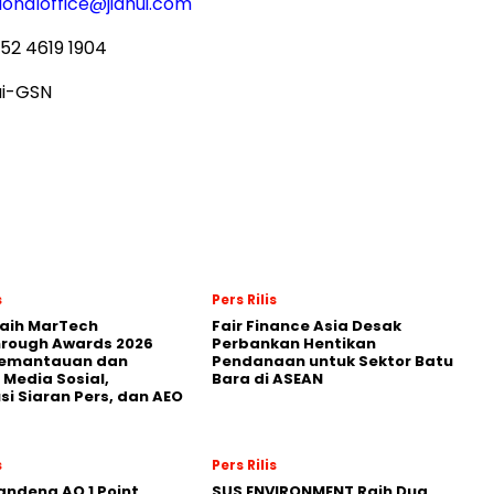
ionaloffice@jiahui.com
52 4619 1904
ui-GSN
s
Pers Rilis
Raih MarTech
Fair Finance Asia Desak
hrough Awards 2026
Perbankan Hentikan
Pemantauan dan
Pendanaan untuk Sektor Batu
 Media Sosial,
Bara di ASEAN
usi Siaran Pers, dan AEO
s
Pers Rilis
andeng AO 1 Point
SUS ENVIRONMENT Raih Dua