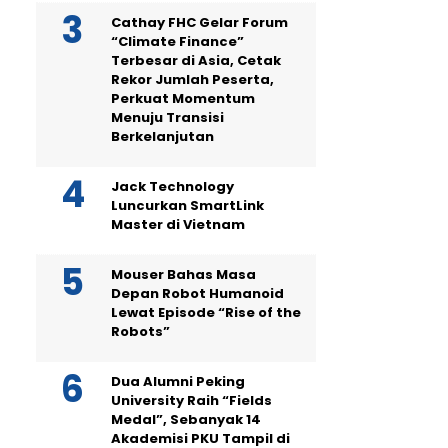
Cathay FHC Gelar Forum
“Climate Finance”
Terbesar di Asia, Cetak
Rekor Jumlah Peserta,
Perkuat Momentum
Menuju Transisi
Berkelanjutan
Jack Technology
Luncurkan SmartLink
Master di Vietnam
Mouser Bahas Masa
Depan Robot Humanoid
Lewat Episode “Rise of the
Robots”
Dua Alumni Peking
University Raih “Fields
Medal”, Sebanyak 14
Akademisi PKU Tampil di