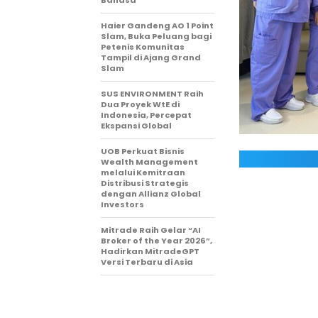
Bahasa
Haier Gandeng AO 1 Point
Slam, Buka Peluang bagi
Petenis Komunitas
Tampil di Ajang Grand
Slam
SUS ENVIRONMENT Raih
Dua Proyek WtE di
Indonesia, Percepat
Ekspansi Global
UOB Perkuat Bisnis
Wealth Management
melalui Kemitraan
Distribusi Strategis
dengan Allianz Global
Investors
Mitrade Raih Gelar “AI
Broker of the Year 2026”,
Hadirkan MitradeGPT
Versi Terbaru di Asia