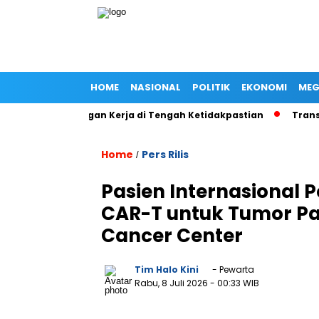
HOME
NASIONAL
POLITIK
EKONOMI
MEG
i dan Lapangan Kerja di Tengah Ketidakpastian
Transparansi
Home
Pers Rilis
/
Pasien Internasional P
CAR-T untuk Tumor Pad
Cancer Center
Tim Halo Kini
- Pewarta
Rabu, 8 Juli 2026
- 00:33 WIB