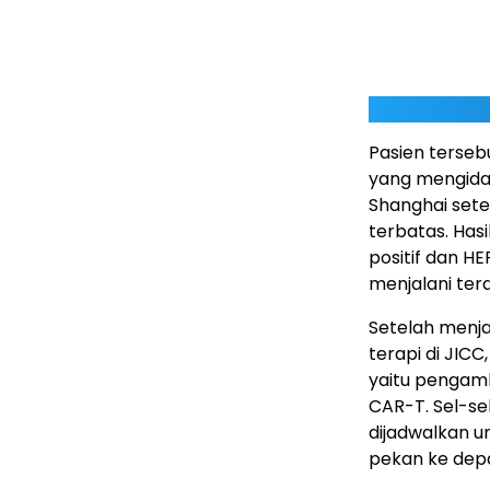
Pasien tersebu
yang mengid
Shanghai sete
terbatas. Has
positif dan HE
menjalani tera
Setelah menja
terapi di JIC
yaitu pengamb
CAR-T. Sel-se
dijadwalkan u
pekan ke dep