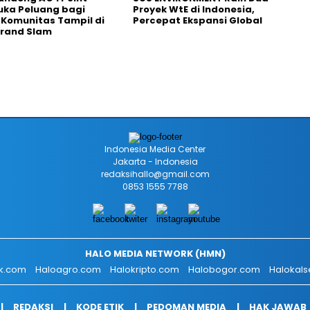
uka Peluang bagi
Proyek WtE di Indonesia,
 Komunitas Tampil di
Percepat Ekspansi Global
Grand Slam
Indonesia Media Center
Jakarta - Indonesia
redaksihallo@gmail.com
0853 1555 7788
HALO MEDIA NETWORK (HMN)
ik.com
Haloagro.com
Halokripto.com
Halobogor.com
Halokals
REDAKSI
KODE ETIK
PEDOMAN MEDIA
HAK JAWAB