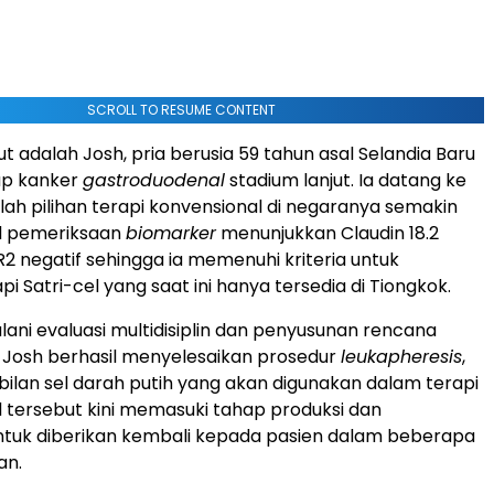
SCROLL TO RESUME CONTENT
t adalah Josh, pria berusia 59 tahun asal Selandia Baru
ap kanker
gastroduodenal
stadium lanjut. Ia datang ke
lah pilihan terapi konvensional di negaranya semakin
il pemeriksaan
biomarker
menunjukkan Claudin 18.2
R2 negatif sehingga ia memenuhi kriteria untuk
pi Satri-cel yang saat ini hanya tersedia di Tiongkok.
lani evaluasi multidisiplin dan penyusunan rencana
C, Josh berhasil menyelesaikan prosedur
leukapheresis
,
ilan sel darah putih yang akan digunakan dalam terapi
l tersebut kini memasuki tahap produksi dan
ntuk diberikan kembali kepada pasien dalam beberapa
an.