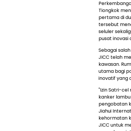
Perkembangan 
Tiongkok meny
pertama di du
tersebut men
seluler sekal
pusat inovasi 
Sebagai salah
JICC telah me
kawasan. Ruma
utama bagi pa
inovatif yang
"Izin Satri-c
kanker lambu
pengobatan ka
Jiahui Interna
kehormatan ka
JICC untuk men