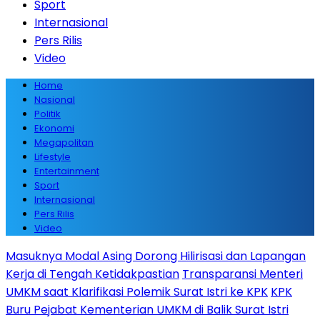
Sport
Internasional
Pers Rilis
Video
Home
Nasional
Politik
Ekonomi
Megapolitan
Lifestyle
Entertainment
Sport
Internasional
Pers Rilis
Video
Masuknya Modal Asing Dorong Hilirisasi dan Lapangan
Kerja di Tengah Ketidakpastian
Transparansi Menteri
UMKM saat Klarifikasi Polemik Surat Istri ke KPK
KPK
Buru Pejabat Kementerian UMKM di Balik Surat Istri