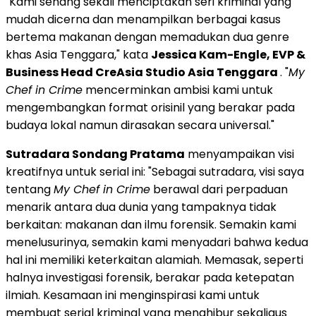
"Kami senang sekali menciptakan seri kriminal yang
mudah dicerna dan menampilkan berbagai kasus
bertema makanan dengan memadukan dua genre
khas
Asia Tenggara
," kata
Jessica Kam-Engle
, EVP &
Business Head CreAsia Studio Asia Tenggara
. "
My
Chef in Crime
mencerminkan ambisi kami untuk
mengembangkan format orisinil yang berakar pada
budaya lokal namun dirasakan secara universal."
Sutradara Sondang Pratama
menyampaikan visi
kreatifnya untuk serial ini: "Sebagai sutradara, visi saya
tentang
My Chef in Crime
berawal dari perpaduan
menarik antara dua dunia yang tampaknya tidak
berkaitan: makanan dan ilmu forensik. Semakin kami
menelusurinya, semakin kami menyadari bahwa kedua
hal ini memiliki keterkaitan alamiah. Memasak, seperti
halnya investigasi forensik, berakar pada ketepatan
ilmiah. Kesamaan ini menginspirasi kami untuk
membuat serial kriminal yang menghibur sekaligus