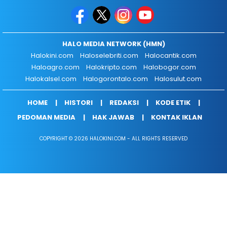
HALO MEDIA NETWORK (HMN)
Halokini.com
Haloselebriti.com
Halocantik.com
Haloagro.com
Halokripto.com
Halobogor.com
Halokalsel.com
Halogorontalo.com
Halosulut.com
HOME
HISTORI
REDAKSI
KODE ETIK
PEDOMAN MEDIA
HAK JAWAB
KONTAK IKLAN
COPYRIGHT © 2026 HALOKINI.COM - ALL RIGHTS RESERVED