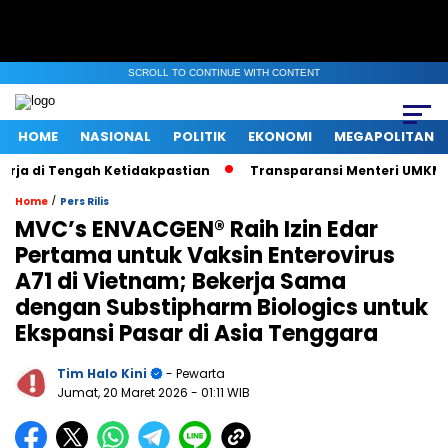
SCROLL TO CONTINUE WITH CONTENT
HOME
NASIONAL
POLITIK
EKONOMI
MEGAPOLITAN
a di Tengah Ketidakpastian
Transparansi Menteri UMKM saat K
/
Home
Pers Rilis
MVC’s ENVACGEN® Raih Izin Edar
Pertama untuk Vaksin Enterovirus
A71 di Vietnam; Bekerja Sama
dengan Substipharm Biologics untuk
Ekspansi Pasar di Asia Tenggara
Tim Halo Kini
- Pewarta
Jumat, 20 Maret 2026
- 01:11 WIB