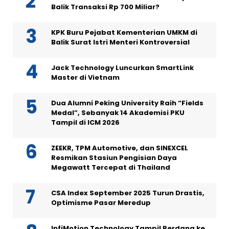
Balik Transaksi Rp 700 Miliar?
KPK Buru Pejabat Kementerian UMKM di
Balik Surat Istri Menteri Kontroversial
Jack Technology Luncurkan SmartLink
Master di Vietnam
Dua Alumni Peking University Raih “Fields
Medal”, Sebanyak 14 Akademisi PKU
Tampil di ICM 2026
ZEEKR, TPM Automotive, dan SINEXCEL
Resmikan Stasiun Pengisian Daya
Megawatt Tercepat di Thailand
CSA Index September 2025 Turun Drastis,
Optimisme Pasar Meredup
InfiMotion Technology Tampil Perdana ke