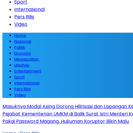
Sport
Internasional
Pers Rilis
Video
Home
Nasional
Politik
Ekonomi
Megapolitan
Lifestyle
Entertainment
Sport
Internasional
Pers Rilis
Video
Masuknya Modal Asing Dorong Hilirisasi dan Lapangan Ke
Pejabat Kementerian UMKM di Balik Surat Istri Menteri K
Pakai Password Magang, Hukuman Koruptor Bikin Malu