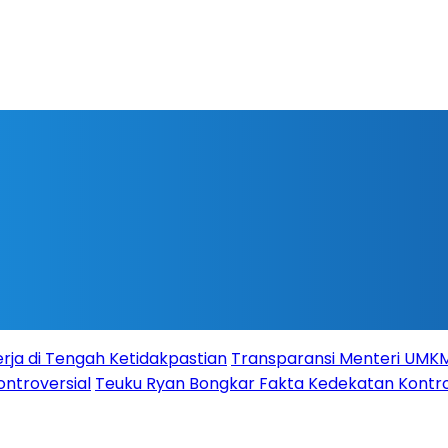
rja di Tengah Ketidakpastian
Transparansi Menteri UMKM s
ontroversial
Teuku Ryan Bongkar Fakta Kedekatan Kontro