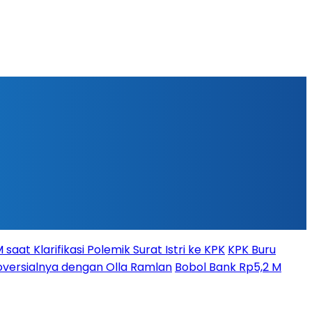
aat Klarifikasi Polemik Surat Istri ke KPK
KPK Buru
versialnya dengan Olla Ramlan
Bobol Bank Rp5,2 M