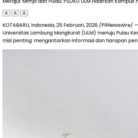
Merajut Mimpi dari Pulau: PSDKU ULM Hadirkan Kampus 
A
A
A
KOTABARU,
Indonesia
, 25 Februari, 2026 /PRNewswire/ 
Universitas Lambung Mangkurat (ULM) menuju Pulau K
misi penting: mengantarkan informasi dan harapan pendi