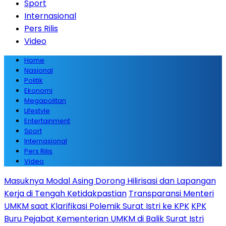
Sport
Internasional
Pers Rilis
Video
Home
Nasional
Politik
Ekonomi
Megapolitan
Lifestyle
Entertainment
Sport
Internasional
Pers Rilis
Video
Masuknya Modal Asing Dorong Hilirisasi dan Lapangan
Kerja di Tengah Ketidakpastian
Transparansi Menteri
UMKM saat Klarifikasi Polemik Surat Istri ke KPK
KPK
Buru Pejabat Kementerian UMKM di Balik Surat Istri