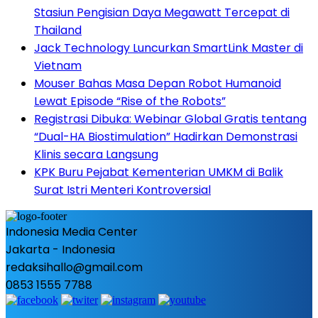
Stasiun Pengisian Daya Megawatt Tercepat di
Thailand
Jack Technology Luncurkan SmartLink Master di
Vietnam
Mouser Bahas Masa Depan Robot Humanoid
Lewat Episode “Rise of the Robots”
Registrasi Dibuka: Webinar Global Gratis tentang
“Dual-HA Biostimulation” Hadirkan Demonstrasi
Klinis secara Langsung
KPK Buru Pejabat Kementerian UMKM di Balik
Surat Istri Menteri Kontroversial
Indonesia Media Center
Jakarta - Indonesia
redaksihallo@gmail.com
0853 1555 7788