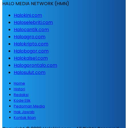
HALO MEDIA NETWORK (HMN)
Halokini.com
Haloselebriti.com
Halocantik.com
Haloagro.com
Halokripto.com
Halobogor.com
Halokalsel.com
Halogorontalo.com
Halosulut.com
Home
Histori
Redaksi
Kode Etik
Pedoman Media
Hak Jawab
Kontak Iklan