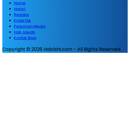
Home
Histori
Redaksi
Kode Etik
Pedoman Media
Hak Jawab
Kontak Iklan
Copyright © 2026 Halokini.com - All Rights Reserved