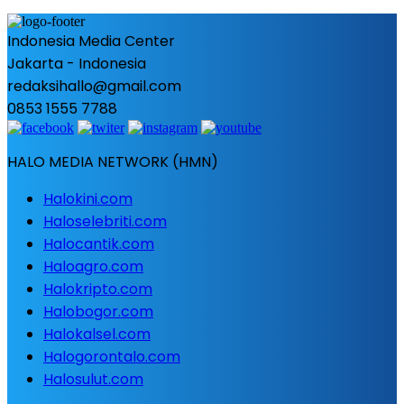
Indonesia Media Center
Jakarta - Indonesia
redaksihallo@gmail.com
0853 1555 7788
HALO MEDIA NETWORK (HMN)
Halokini.com
Haloselebriti.com
Halocantik.com
Haloagro.com
Halokripto.com
Halobogor.com
Halokalsel.com
Halogorontalo.com
Halosulut.com