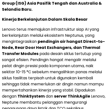
Group (ISG) Asia Pasifik Tengah dan
Australia
&
Selandia Baru
.
Kinerja Berkelanjutan Dalam Skala Besar
Lenovo terus memajukan infrastruktur siap AI yang
berkelanjutan melalui ekosistem Neptunus, yang
mengintegrasikan
pendingin air hangat Direct-to-
Node, Rear Door Heat Exchangers, dan Thermal
Transfer Modules
pada desain siklus tertutup yang
sangat efisien. Pendingin hangat mengalir melalui
pelat dingin presisi pada komponen utama, naik
sekitar 10-15 °C sebelum mengalihkan panas melalui
siklus fasilitas terpisah untuk digunakan kembali
sehingga tidak memerlukan air dingin namun mampu
mempertahankan kinerja yang stabil. Dipadukan
dengan
ThinkSystem
dan
server ThinkAgile
Lenovo,
Neptune membantu pelanggan mengurangi
penggunaan daya listrik dan TCO sekaligus