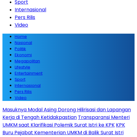
Sport
Internasional
Pers Rilis
Video
Home
Nasional
Politik
Ekonomi
Megapolitan
Lifestyle
Entertainment
Sport
Internasional
Pers Rilis
Video
Masuknya Modal Asing Dorong Hilirisasi dan Lapangan
Kerja di Tengah Ketidakpastian
Transparansi Menteri
UMKM saat Klarifikasi Polemik Surat Istri ke KPK
KPK
Buru Pejabat Kementerian UMKM di Balik Surat Istri