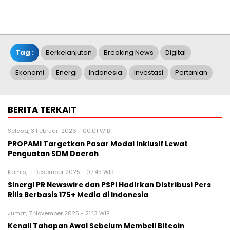
Tag :
Berkelanjutan
Breaking News
Digital
Ekonomi
Energi
Indonesia
Investasi
Pertanian
BERITA TERKAIT
Selasa, 3 Februari 2026 - 00:01 WIB
PROPAMI Targetkan Pasar Modal Inklusif Lewat
Penguatan SDM Daerah
Kamis, 11 Desember 2025 - 07:45 WIB
Sinergi PR Newswire dan PSPI Hadirkan Distribusi Pers
Rilis Berbasis 175+ Media di Indonesia
Jumat, 7 November 2025 - 21:13 WIB
Kenali Tahapan Awal Sebelum Membeli Bitcoin