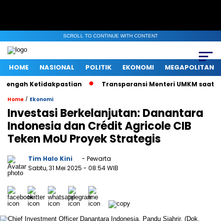
SCROLL TO CONTINUE WITH CONTENT
HOME
NASIONAL
POLITIK
EKONOMI
MEGAPOLITAN
gah Ketidakpastian
Transparansi Menteri UMKM saat Klarifika
/
Home
Ekonomi
Investasi Berkelanjutan: Danantara
Indonesia dan Crédit Agricole CIB
Teken MoU Proyek Strategis
Tim Halo Kini
- Pewarta
Sabtu, 31 Mei 2025
- 08:54 WIB