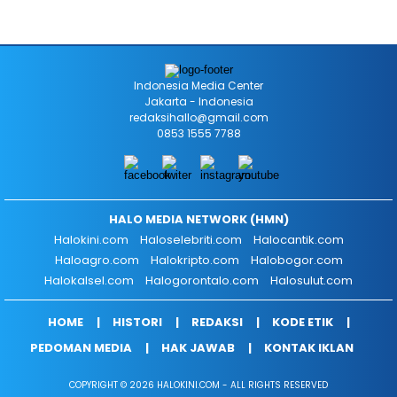
Indonesia Media Center
Jakarta - Indonesia
redaksihallo@gmail.com
0853 1555 7788
HALO MEDIA NETWORK (HMN)
Halokini.com
Haloselebriti.com
Halocantik.com
Haloagro.com
Halokripto.com
Halobogor.com
Halokalsel.com
Halogorontalo.com
Halosulut.com
HOME
HISTORI
REDAKSI
KODE ETIK
PEDOMAN MEDIA
HAK JAWAB
KONTAK IKLAN
COPYRIGHT © 2026 HALOKINI.COM - ALL RIGHTS RESERVED