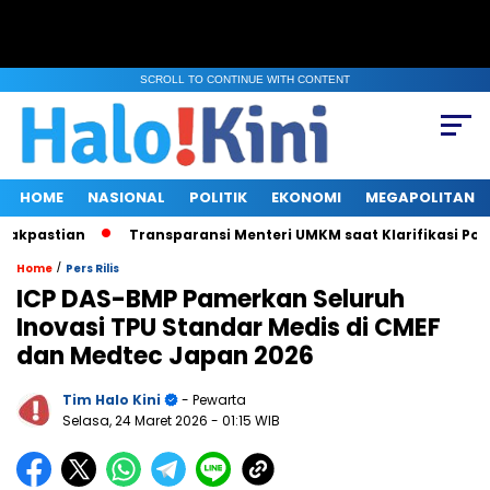
SCROLL TO CONTINUE WITH CONTENT
HOME
NASIONAL
POLITIK
EKONOMI
MEGAPOLITAN
pastian
Transparansi Menteri UMKM saat Klarifikasi Polemik S
/
Home
Pers Rilis
ICP DAS-BMP Pamerkan Seluruh
Inovasi TPU Standar Medis di CMEF
dan Medtec Japan 2026
Tim Halo Kini
- Pewarta
Selasa, 24 Maret 2026
- 01:15 WIB