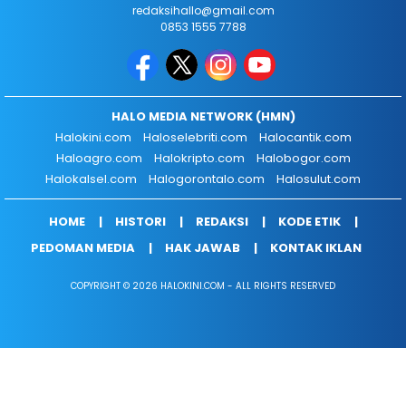
redaksihallo@gmail.com
0853 1555 7788
HALO MEDIA NETWORK (HMN)
Halokini.com
Haloselebriti.com
Halocantik.com
Haloagro.com
Halokripto.com
Halobogor.com
Halokalsel.com
Halogorontalo.com
Halosulut.com
HOME
HISTORI
REDAKSI
KODE ETIK
PEDOMAN MEDIA
HAK JAWAB
KONTAK IKLAN
COPYRIGHT © 2026 HALOKINI.COM - ALL RIGHTS RESERVED