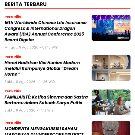
BERITA TERBARU
Pers Rilis
16th Worldwide Chinese Life Insurance
Congress & International Dragon
Award (IDA) Annual Conference 2026
Resmi Digelar
Minggu, 9 Agu 2026 - 01:45 WIB
Pers Rilis
Himel Hadirkan Visi Hunian Modern
melalui Kampanye Global “Dream
Home”
Sabtu, 8 Agu 2026 - 14:26 WIB
Pers Rilis
FAMILIARITÉ: Ketika Sinema dan Sastra
Bertemu dalam Sebuah Karya Puitis
Sabtu, 8 Agu 2026 - 14:19 WIB
Pers Rilis
MONDEVITA MENGAKUISISI SAHAM
MAYORITAS DI UNDERSCORE DISTRICT,