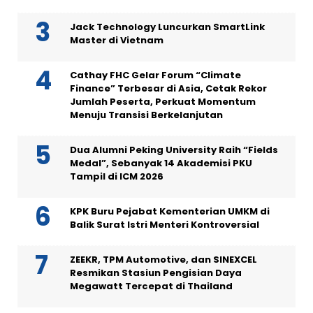
Jack Technology Luncurkan SmartLink
Master di Vietnam
Cathay FHC Gelar Forum “Climate
Finance” Terbesar di Asia, Cetak Rekor
Jumlah Peserta, Perkuat Momentum
Menuju Transisi Berkelanjutan
Dua Alumni Peking University Raih “Fields
Medal”, Sebanyak 14 Akademisi PKU
Tampil di ICM 2026
KPK Buru Pejabat Kementerian UMKM di
Balik Surat Istri Menteri Kontroversial
ZEEKR, TPM Automotive, dan SINEXCEL
Resmikan Stasiun Pengisian Daya
Megawatt Tercepat di Thailand