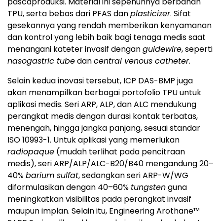
pascaproduksi. Material ini sepenuhnya berbahan
TPU, serta bebas dari PFAS dan
plasticizer
. Sifat
gesekannya yang rendah memberikan kenyamanan
dan kontrol yang lebih baik bagi tenaga medis saat
menangani kateter invasif dengan
guidewire
, seperti
nasogastric tube
dan
central venous catheter
.
Selain kedua inovasi tersebut, ICP DAS-BMP juga
akan menampilkan berbagai portofolio TPU untuk
aplikasi medis. Seri ARP, ALP, dan ALC mendukung
perangkat medis dengan durasi kontak terbatas,
menengah, hingga jangka panjang, sesuai standar
ISO 10993-1. Untuk aplikasi yang memerlukan
radiopaque
(mudah terlihat pada pencitraan
medis), seri ARP/ALP/ALC-B20/B40 mengandung 20–
40%
barium sulfat
, sedangkan seri ARP-W/WG
diformulasikan dengan 40–60%
tungsten
guna
meningkatkan visibilitas pada perangkat invasif
maupun implan. Selain itu, Engineering Arothane™