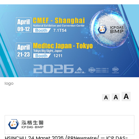
logo
A
A
A
HSINCHU
,
24 Maret 2026
/PRNewswire/ — ICP DAS-