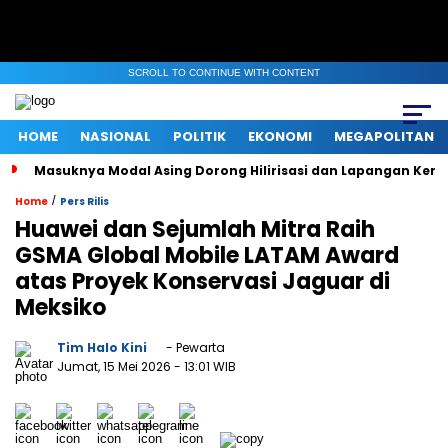
SCROLL TO CONTINUE WITH CONTENT
HOME
NASIONAL
POLITIK
EKONOMI
MEGAPOLITAN
Masuknya Modal Asing Dorong Hilirisasi dan Lapangan Kerj
/
Home
Pers Rilis
Huawei dan Sejumlah Mitra Raih
GSMA Global Mobile LATAM Award
atas Proyek Konservasi Jaguar di
Meksiko
Tim Halo Kini
- Pewarta
Jumat, 15 Mei 2026
- 13:01 WIB