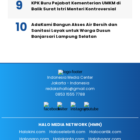
KPK Buru Pejabat Kementerian UMKM di
Balik Surat Istri Menteri Kontroversial
AdaKami Bangun Akses Air Bersih dan
Sanitasi Layak untuk Warga Dusun
Banjarsari Lampung Selatan
Indonesia Media Center
Jakarta - Indonesia
redaksihallo@gmail.com
0853 1555 7788
HALO MEDIA NETWORK (HMN)
Halokini.com
Haloselebriti.com
Halocantik.com
Haloagro.com
Halokripto.com
Halobogor.com