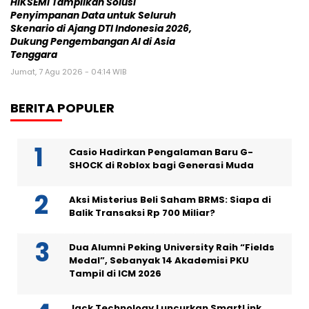
HIKSEMI Tampilkan Solusi
Penyimpanan Data untuk Seluruh
Skenario di Ajang DTI Indonesia 2026,
Dukung Pengembangan AI di Asia
Tenggara
Jumat, 7 Agu 2026 - 04:14 WIB
BERITA POPULER
Casio Hadirkan Pengalaman Baru G-
SHOCK di Roblox bagi Generasi Muda
Aksi Misterius Beli Saham BRMS: Siapa di
Balik Transaksi Rp 700 Miliar?
Dua Alumni Peking University Raih “Fields
Medal”, Sebanyak 14 Akademisi PKU
Tampil di ICM 2026
Jack Technology Luncurkan SmartLink