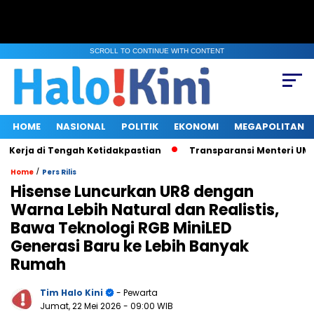
SCROLL TO CONTINUE WITH CONTENT
HOME
NASIONAL
POLITIK
EKONOMI
MEGAPOLITAN
rja di Tengah Ketidakpastian
Transparansi Menteri UMKM saa
/
Home
Pers Rilis
Hisense Luncurkan UR8 dengan
Warna Lebih Natural dan Realistis,
Bawa Teknologi RGB MiniLED
Generasi Baru ke Lebih Banyak
Rumah
Tim Halo Kini
- Pewarta
Jumat, 22 Mei 2026
- 09:00 WIB