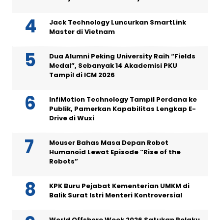
Jack Technology Luncurkan SmartLink
Master di Vietnam
Dua Alumni Peking University Raih “Fields
Medal”, Sebanyak 14 Akademisi PKU
Tampil di ICM 2026
InfiMotion Technology Tampil Perdana ke
Publik, Pamerkan Kapabilitas Lengkap E-
Drive di Wuxi
Mouser Bahas Masa Depan Robot
Humanoid Lewat Episode “Rise of the
Robots”
KPK Buru Pejabat Kementerian UMKM di
Balik Surat Istri Menteri Kontroversial
World Offshore Week 2026 Satukan Pelaku