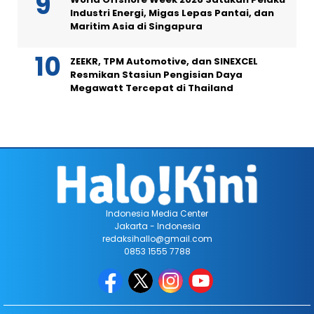
Industri Energi, Migas Lepas Pantai, dan
Maritim Asia di Singapura
ZEEKR, TPM Automotive, dan SINEXCEL
Resmikan Stasiun Pengisian Daya
Megawatt Tercepat di Thailand
Indonesia Media Center
Jakarta - Indonesia
redaksihallo@gmail.com
0853 1555 7788