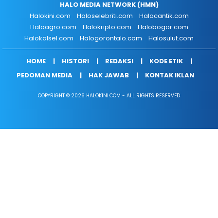
HALO MEDIA NETWORK (HMN)
Halokini.com
Haloselebriti.com
Halocantik.com
Haloagro.com
Halokripto.com
Halobogor.com
Halokalsel.com
Halogorontalo.com
Halosulut.com
HOME
HISTORI
REDAKSI
KODE ETIK
PEDOMAN MEDIA
HAK JAWAB
KONTAK IKLAN
COPYRIGHT © 2026 HALOKINI.COM - ALL RIGHTS RESERVED