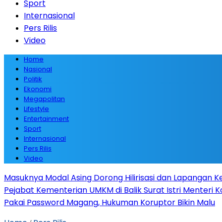
Sport
Internasional
Pers Rilis
Video
Home
Nasional
Politik
Ekonomi
Megapolitan
Lifestyle
Entertainment
Sport
Internasional
Pers Rilis
Video
Masuknya Modal Asing Dorong Hilirisasi dan Lapangan Ke
Pejabat Kementerian UMKM di Balik Surat Istri Menteri K
Pakai Password Magang, Hukuman Koruptor Bikin Malu