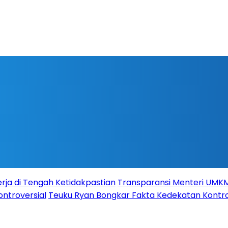
rja di Tengah Ketidakpastian
Transparansi Menteri UMKM s
ontroversial
Teuku Ryan Bongkar Fakta Kedekatan Kontro