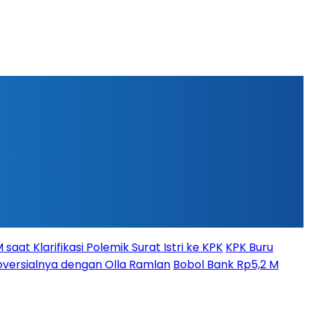
aat Klarifikasi Polemik Surat Istri ke KPK
KPK Buru
versialnya dengan Olla Ramlan
Bobol Bank Rp5,2 M