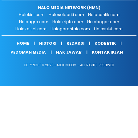
HALO MEDIA NETWORK (HMN)
Halokini.com
Haloselebriti.com
Halocantik.com
Haloagro.com
Halokripto.com
Halobogor.com
Halokalsel.com
Halogorontalo.com
Halosulut.com
HOME
HISTORI
REDAKSI
KODE ETIK
PEDOMAN MEDIA
HAK JAWAB
KONTAK IKLAN
COPYRIGHT © 2026 HALOKINI.COM - ALL RIGHTS RESERVED