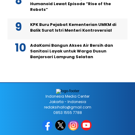
Humanoid Lewat Episode “Rise of the
Robots”
KPK Buru Pejabat Kementerian UMKM di
Balik Surat Istri Menteri Kontroversial
AdaKami Bangun Akses Air Bersih dan
Sanitasi Layak untuk Warga Dusun
Banjarsari Lampung Selatan
Indonesia Media Center
Jakarta - Indonesia
redaksihallo@gmail.com
0853 1555 7788