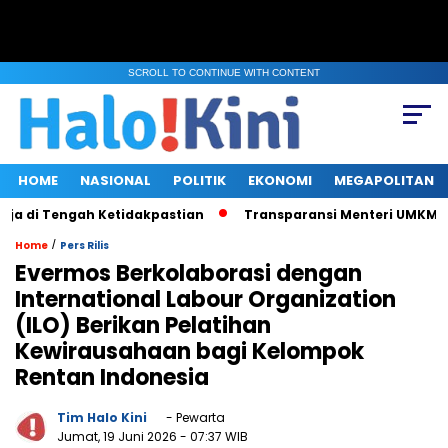
SCROLL TO CONTINUE WITH CONTENT
HOME
NASIONAL
POLITIK
EKONOMI
MEGAPOLITAN
di Tengah Ketidakpastian
Transparansi Menteri UMKM saat Kla
/
Home
Pers Rilis
Evermos Berkolaborasi dengan
International Labour Organization
(ILO) Berikan Pelatihan
Kewirausahaan bagi Kelompok
Rentan Indonesia
Tim Halo Kini
- Pewarta
Jumat, 19 Juni 2026
- 07:37 WIB