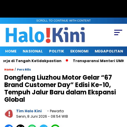
SCROLL TO CONTINUE WITH CONTENT
HOME
NASIONAL
POLITIK
EKONOMI
MEGAPOLITAN
 di Tengah Ketidakpastian
Transparansi Menteri UMKM saat K
/
Home
Pers Rilis
Dongfeng Liuzhou Motor Gelar “67
Brand Customer Day” Edisi Ke-10,
Tempuh Jalur Baru dalam Ekspansi
Global
Tim Halo Kini
- Pewarta
Senin, 8 Juni 2026
- 08:54 WIB