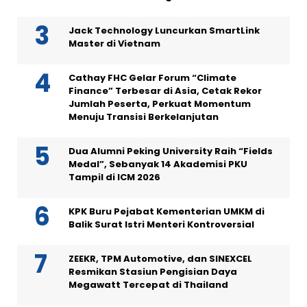
Jack Technology Luncurkan SmartLink
Master di Vietnam
Cathay FHC Gelar Forum “Climate
Finance” Terbesar di Asia, Cetak Rekor
Jumlah Peserta, Perkuat Momentum
Menuju Transisi Berkelanjutan
Dua Alumni Peking University Raih “Fields
Medal”, Sebanyak 14 Akademisi PKU
Tampil di ICM 2026
KPK Buru Pejabat Kementerian UMKM di
Balik Surat Istri Menteri Kontroversial
ZEEKR, TPM Automotive, dan SINEXCEL
Resmikan Stasiun Pengisian Daya
Megawatt Tercepat di Thailand