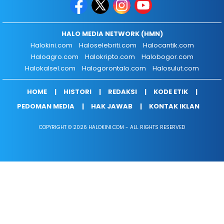
HALO MEDIA NETWORK (HMN)
Halokini.com
Haloselebriti.com
Halocantik.com
Haloagro.com
Halokripto.com
Halobogor.com
Halokalsel.com
Halogorontalo.com
Halosulut.com
HOME
HISTORI
REDAKSI
KODE ETIK
PEDOMAN MEDIA
HAK JAWAB
KONTAK IKLAN
COPYRIGHT © 2026 HALOKINI.COM - ALL RIGHTS RESERVED