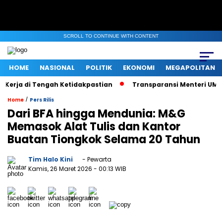
SCROLL TO CONTINUE WITH CONTENT
HOME
NASIONAL
POLITIK
EKONOMI
MEGAPOLITAN
rja di Tengah Ketidakpastian
Transparansi Menteri UMKM saat
/
Home
Pers Rilis
Dari BFA hingga Mendunia: M&G
Memasok Alat Tulis dan Kantor
Buatan Tiongkok Selama 20 Tahun
Tim Halo Kini
- Pewarta
Kamis, 26 Maret 2026
- 00:13 WIB