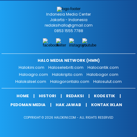
Indonesia Media Center
Jakarta - Indonesia
redaksihallo@gmail.com
0853 1555 7788
HALO MEDIA NETWORK (HMN)
Halokini.com
Haloselebriti.com
Halocantik.com
Haloagro.com
Halokripto.com
Halobogor.com
Halokalsel.com
Halogorontalo.com
Halosulut.com
HOME
HISTORI
REDAKSI
KODE ETIK
PEDOMAN MEDIA
HAK JAWAB
KONTAK IKLAN
COPYRIGHT © 2026 HALOKINI.COM - ALL RIGHTS RESERVED