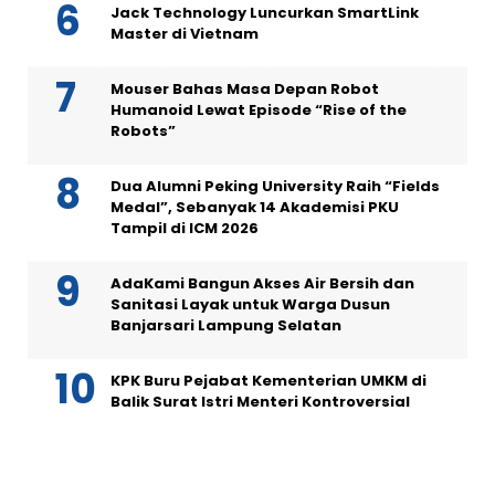
Jack Technology Luncurkan SmartLink
Master di Vietnam
Mouser Bahas Masa Depan Robot
Humanoid Lewat Episode “Rise of the
Robots”
Dua Alumni Peking University Raih “Fields
Medal”, Sebanyak 14 Akademisi PKU
Tampil di ICM 2026
AdaKami Bangun Akses Air Bersih dan
Sanitasi Layak untuk Warga Dusun
Banjarsari Lampung Selatan
KPK Buru Pejabat Kementerian UMKM di
Balik Surat Istri Menteri Kontroversial