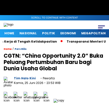
SCROLL TO CONTINUE WITH CONTENT
HOME
NASIONAL
POLITIK
EKONOMI
MEGAPOLITAN
erja di Tengah Ketidakpastian
Transparansi Menteri UMKM saa
/
Home
Pers Rilis
CGTN: “China Opportunity 2.0” Buka
Peluang Pertumbuhan Baru bagi
Dunia Usaha Global
Tim Halo Kini
- Pewarta
Kamis, 25 Juni 2026
- 23:53 WIB