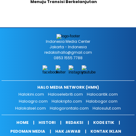
Menuju Transisi Berkelanjutan
Indonesia Media Center
Jakarta - Indonesia
redaksihallo@gmail.com
0853 1555 7788
HALO MEDIA NETWORK (HMN)
Halokini.com
Haloselebriti.com
Halocantik.com
Haloagro.com
Halokripto.com
Halobogor.com
Halokalsel.com
Halogorontalo.com
Halosulut.com
HOME
HISTORI
REDAKSI
KODE ETIK
PEDOMAN MEDIA
HAK JAWAB
KONTAK IKLAN