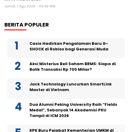
Jumat, 7 Agu 2026 - 00:42 WIB
BERITA POPULER
Casio Hadirkan Pengalaman Baru G-
SHOCK di Roblox bagi Generasi Muda
Aksi Misterius Beli Saham BRMS: Siapa di
Balik Transaksi Rp 700 Miliar?
Jack Technology Luncurkan SmartLink
Master di Vietnam
Dua Alumni Peking University Raih “Fields
Medal”, Sebanyak 14 Akademisi PKU
Tampil di ICM 2026
KPK Buru Pejabat Kementerian UMKM di