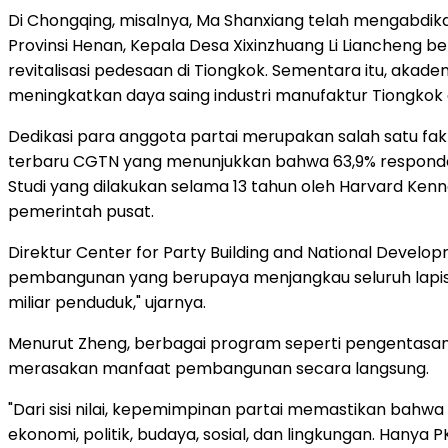
Di Chongqing, misalnya, Ma Shanxiang telah mengabdikan d
Provinsi Henan, Kepala Desa Xixinzhuang Li Liancheng 
revitalisasi pedesaan di Tiongkok. Sementara itu, aka
meningkatkan daya saing industri manufaktur Tiongkok di
Dedikasi para anggota partai merupakan salah satu fakt
terbaru CGTN yang menunjukkan bahwa 63,9% responden i
Studi yang dilakukan selama 13 tahun oleh Harvard Ken
pemerintah pusat.
Direktur Center for Party Building and National Develo
pembangunan yang berupaya menjangkau seluruh lapisan 
miliar penduduk," ujarnya.
Menurut Zheng, berbagai program seperti pengentasan
merasakan manfaat pembangunan secara langsung.
"Dari sisi nilai, kepemimpinan partai memastikan bahwa
ekonomi, politik, budaya, sosial, dan lingkungan. Ha