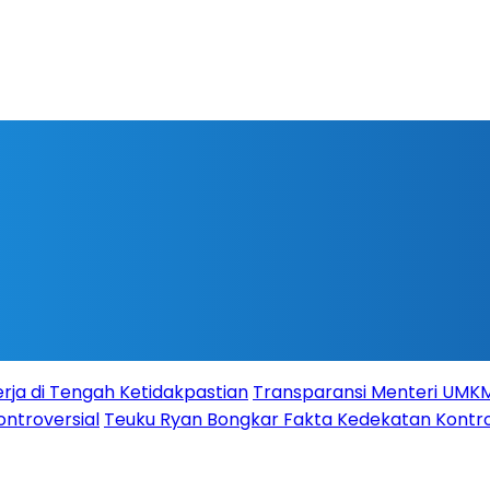
rja di Tengah Ketidakpastian
Transparansi Menteri UMKM s
ontroversial
Teuku Ryan Bongkar Fakta Kedekatan Kontro