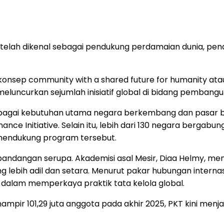
 telah dikenal sebagai pendukung perdamaian dunia, pe
 konsep community with a shared future for humanity a
 meluncurkan sejumlah inisiatif global di bidang pembang
erbagai kebutuhan utama negara berkembang dan pasar b
nce Initiative. Selain itu, lebih dari 130 negara bergabu
g mendukung program tersebut.
dangan serupa. Akademisi asal Mesir, Diaa Helmy, menil
g lebih adil dan setara. Menurut pakar hubungan intern
g dalam memperkaya praktik tata kelola global.
mpir 101,29 juta anggota pada akhir 2025, PKT kini menja