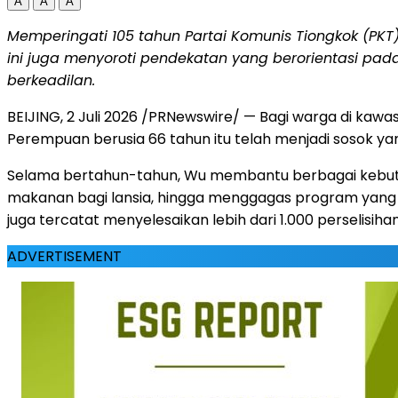
A
A
A
Memperingati 105 tahun Partai Komunis Tiongkok (PKT
ini juga menyoroti pendekatan yang berorientasi pad
berkeadilan.
BEIJING, 2 Juli 2026 /PRNewswire/ — Bagi warga di kaw
Perempuan berusia 66 tahun itu telah menjadi sosok ya
Selama bertahun-tahun, Wu membantu berbagai kebutu
makanan bagi lansia, hingga menggagas program yang m
juga tercatat menyelesaikan lebih dari 1.000 perselisih
ADVERTISEMENT