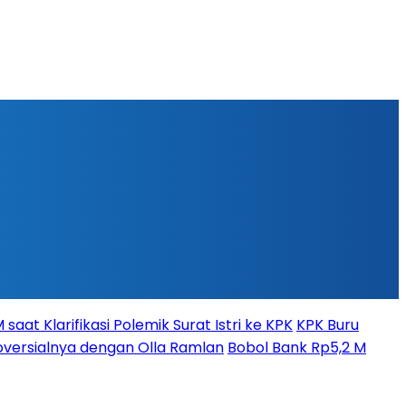
aat Klarifikasi Polemik Surat Istri ke KPK
KPK Buru
versialnya dengan Olla Ramlan
Bobol Bank Rp5,2 M