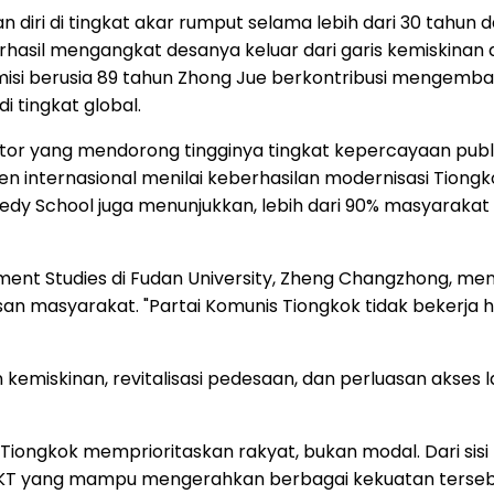
iri di tingkat akar rumput selama lebih dari 30 tahun dan
berhasil mengangkat desanya keluar dari garis kemiskina
demisi berusia 89 tahun Zhong Jue berkontribusi mengem
 tingkat global.
or yang mendorong tingginya tingkat kepercayaan publik 
nternasional menilai keberhasilan modernisasi Tiongkok
nedy School juga menunjukkan, lebih dari 90% masyaraka
pment Studies di Fudan University, Zheng Changzhong, men
masyarakat. "Partai Komunis Tiongkok tidak bekerja han
 kemiskinan, revitalisasi pedesaan, dan perluasan aks
 Tiongkok memprioritaskan rakyat, bukan modal. Dari sis
nya PKT yang mampu mengerahkan berbagai kekuatan ters