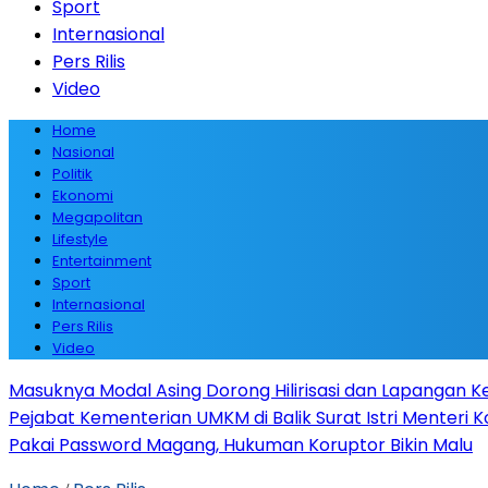
Sport
Internasional
Pers Rilis
Video
Home
Nasional
Politik
Ekonomi
Megapolitan
Lifestyle
Entertainment
Sport
Internasional
Pers Rilis
Video
Masuknya Modal Asing Dorong Hilirisasi dan Lapangan Ke
Pejabat Kementerian UMKM di Balik Surat Istri Menteri K
Pakai Password Magang, Hukuman Koruptor Bikin Malu