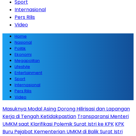
Sport
Internasional
Pers Rilis
Video
Home
Nasional
Politik
Ekonomi
Megapolitan
Lifestyle
Entertainment
Sport
Internasional
Pers Rilis
Video
Masuknya Modal Asing Dorong Hilirisasi dan Lapangan
Kerja di Tengah Ketidakpastian
Transparansi Menteri
UMKM saat Klarifikasi Polemik Surat Istri ke KPK
KPK
Buru Pejabat Kementerian UMKM di Balik Surat Istri