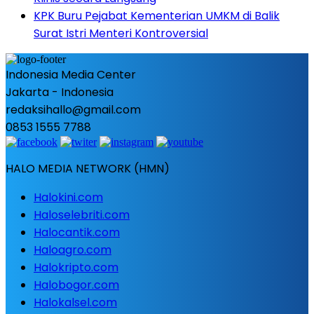
KPK Buru Pejabat Kementerian UMKM di Balik
Surat Istri Menteri Kontroversial
Indonesia Media Center
Jakarta - Indonesia
redaksihallo@gmail.com
0853 1555 7788
HALO MEDIA NETWORK (HMN)
Halokini.com
Haloselebriti.com
Halocantik.com
Haloagro.com
Halokripto.com
Halobogor.com
Halokalsel.com