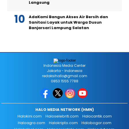
Langsung
AdaKami Bangun Akses Air Bersih dan
Sanitasi Layak untuk Warga Dusun
Banjarsari Lampung Selatan
Indonesia Media Center
Jakarta - Indonesia
redaksihallo@gmail.com
0853 1555 7788
HALO MEDIA NETWORK (HMN)
Halokini.com
Haloselebriti.com
Halocantik.com
Haloagro.com
Halokripto.com
Halobogor.com