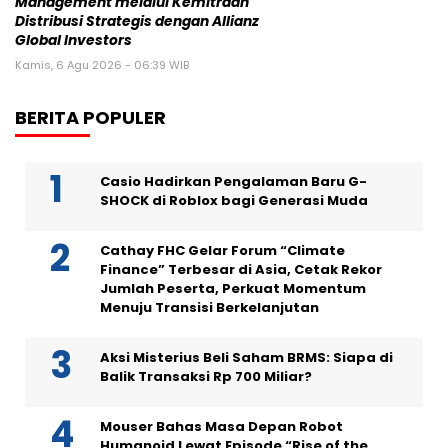
Management melalui Kemitraan
Distribusi Strategis dengan Allianz
Global Investors
Kamis, 6 Agu 2026 - 06:39 WIB
BERITA POPULER
Casio Hadirkan Pengalaman Baru G-
SHOCK di Roblox bagi Generasi Muda
Cathay FHC Gelar Forum “Climate
Finance” Terbesar di Asia, Cetak Rekor
Jumlah Peserta, Perkuat Momentum
Menuju Transisi Berkelanjutan
Aksi Misterius Beli Saham BRMS: Siapa di
Balik Transaksi Rp 700 Miliar?
Mouser Bahas Masa Depan Robot
Humanoid Lewat Episode “Rise of the