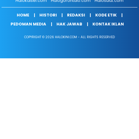
Halokalsel.com
Halogorontalo.com
Halosulut.com
HOME
HISTORI
REDAKSI
KODE ETIK
PEDOMAN MEDIA
HAK JAWAB
KONTAK IKLAN
COPYRIGHT © 2026 HALOKINI.COM - ALL RIGHTS RESERVED