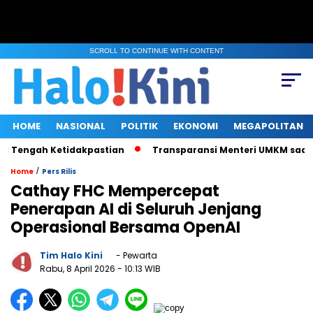
SCROLL TO CONTINUE WITH CONTENT
HOME
NASIONAL
POLITIK
EKONOMI
MEGAPOLITAN
Tengah Ketidakpastian
Transparansi Menteri UMKM saat Klarif
/
Home
Pers Rilis
Cathay FHC Mempercepat
Penerapan AI di Seluruh Jenjang
Operasional Bersama OpenAI
Tim Halo Kini
- Pewarta
Rabu, 8 April 2026
- 10:13 WIB