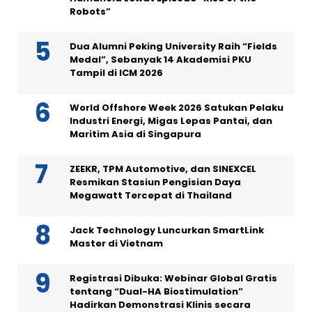
Robots”
Dua Alumni Peking University Raih “Fields
Medal”, Sebanyak 14 Akademisi PKU
Tampil di ICM 2026
World Offshore Week 2026 Satukan Pelaku
Industri Energi, Migas Lepas Pantai, dan
Maritim Asia di Singapura
ZEEKR, TPM Automotive, dan SINEXCEL
Resmikan Stasiun Pengisian Daya
Megawatt Tercepat di Thailand
Jack Technology Luncurkan SmartLink
Master di Vietnam
Registrasi Dibuka: Webinar Global Gratis
tentang “Dual-HA Biostimulation”
Hadirkan Demonstrasi Klinis secara